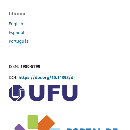
Línguas de sinais em comunidades indígenas.
ETD -
Educação Temática Digital, 27, e025016.
Idioma
10.20396/etd.v28i00.8677807
English
Español
Português
ISSN:
1980-5799
DOI:
https://doi.org/10.14393/dl