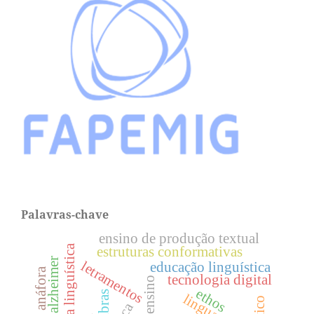
Palavras-chave
ensino de produção textual
história da linguística
estruturas conformativas
letramentos
educação linguística
anáfora
tecnologia digital
ensino
ethos
libras
linguagens