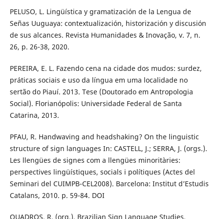
PELUSO, L. Lingüística y gramatización de la Lengua de
Señas Uuguaya: contextualización, historización y discusión
de sus alcances. Revista Humanidades & Inovação, v. 7, n.
26, p. 26-38, 2020.
PEREIRA, E. L. Fazendo cena na cidade dos mudos: surdez,
práticas sociais e uso da língua em uma localidade no
sertão do Piauí. 2013. Tese (Doutorado em Antropologia
Social). Florianópolis: Universidade Federal de Santa
Catarina, 2013.
PFAU, R. Handwaving and headshaking? On the linguistic
structure of sign languages In: CASTELL, J.; SERRA, J. (orgs.).
Les llengües de signes com a llengües minoritàries:
perspectives lingüístiques, socials i polítiques (Actes del
Seminari del CUIMPB-CEL2008). Barcelona: Institut d’Estudis
Catalans, 2010. p. 59-84. DOI
QUADROS, R. (org.). Brazilian Sign Language Studies.