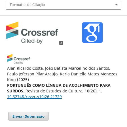
Formatos de Citação
2
Alan Ricardo Costa, João Batista Marcelino dos Santos,
Paulo Jeferson Pilar Araújo, Karla Danielle Matos Menezes
King
(2025)
PORTUGUÊS COMO LÍNGUA DE ACOLHIMENTO PARA
SURDOS.
Revista de Estudos de Cultura, 10(26), 1.
10.32748/revec.v10i26.21729
Enviar Submissão
Reinaldo Oliveira Menezes, Hellen Cristina Picanço Simas
(2026)