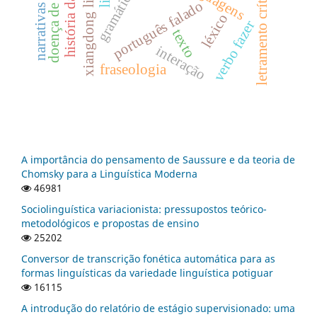
doença de alzheimer
letramento crítico
gramática
português falado
xiangdong li
narrativas
léxico
verbo fazer
texto
interação
fraseologia
A importância do pensamento de Saussure e da teoria de
Chomsky para a Linguística Moderna
46981
Sociolinguística variacionista: pressupostos teórico-
metodológicos e propostas de ensino
25202
Conversor de transcrição fonética automática para as
formas linguísticas da variedade linguística potiguar
16115
A introdução do relatório de estágio supervisionado: uma