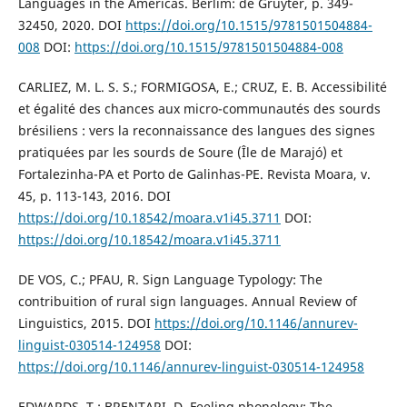
Languages in the Americas. Berlim: de Gruyter, p. 349-
32450, 2020. DOI
https://doi.org/10.1515/9781501504884-
008
DOI:
https://doi.org/10.1515/9781501504884-008
CARLIEZ, M. L. S. S.; FORMIGOSA, E.; CRUZ, E. B. Accessibilité
et égalité des chances aux micro-communautés des sourds
brésiliens : vers la reconnaissance des langues des signes
pratiquées par les sourds de Soure (Île de Marajó) et
Fortalezinha-PA et Porto de Galinhas-PE. Revista Moara, v.
45, p. 113-143, 2016. DOI
https://doi.org/10.18542/moara.v1i45.3711
DOI:
https://doi.org/10.18542/moara.v1i45.3711
DE VOS, C.; PFAU, R. Sign Language Typology: The
contribuition of rural sign languages. Annual Review of
Linguistics, 2015. DOI
https://doi.org/10.1146/annurev-
linguist-030514-124958
DOI:
https://doi.org/10.1146/annurev-linguist-030514-124958
EDWARDS, T.; BRENTARI, D. Feeling phonology: The