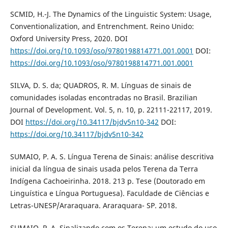
SCMID, H.-J. The Dynamics of the Linguistic System: Usage,
Conventionalization, and Entrenchment. Reino Unido:
Oxford University Press, 2020. DOI
https://doi.org/10.1093/oso/9780198814771.001.0001
DOI:
https://doi.org/10.1093/oso/9780198814771.001.0001
SILVA, D. S. da; QUADROS, R. M. Línguas de sinais de
comunidades isoladas encontradas no Brasil. Brazilian
Journal of Development. Vol. 5, n. 10, p. 22111-22117, 2019.
DOI
https://doi.org/10.34117/bjdv5n10-342
DOI:
https://doi.org/10.34117/bjdv5n10-342
SUMAIO, P. A. S. Língua Terena de Sinais: análise descritiva
inicial da língua de sinais usada pelos Terena da Terra
Indígena Cachoeirinha. 2018. 213 p. Tese (Doutorado em
Linguística e Língua Portuguesa). Faculdade de Ciências e
Letras-UNESP/Araraquara. Araraquara- SP. 2018.
SUMAIO, P. A. Sinalizando com os Terena: um estudo do uso