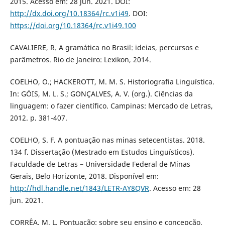
2015. Acesso em: 28 jun. 2021. DOI:
http://dx.doi.org/10.18364/rc.v1i49
. DOI:
https://doi.org/10.18364/rc.v1i49.100
CAVALIERE, R. A gramática no Brasil: ideias, percursos e
parâmetros. Rio de Janeiro: Lexikon, 2014.
COELHO, O.; HACKEROTT, M. M. S. Historiografia Linguística.
In: GÓIS, M. L. S.; GONÇALVES, A. V. (org.). Ciências da
linguagem: o fazer científico. Campinas: Mercado de Letras,
2012. p. 381-407.
COELHO, S. F. A pontuação nas minas setecentistas. 2018.
134 f. Dissertação (Mestrado em Estudos Linguísticos).
Faculdade de Letras – Universidade Federal de Minas
Gerais, Belo Horizonte, 2018. Disponível em:
http://hdl.handle.net/1843/LETR-AY8QVR
. Acesso em: 28
jun. 2021.
CORRÊA, M. L. Pontuação: sobre seu ensino e concepção.