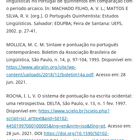
lingüísticas no Portugal de quinhentos em comparação com
o período arcaico. In: MACHADO FILHO, A. V. L.; MATTOS E
SILVA, R. V. (org.). O Português Quinhentista: Estudos
Lingüísticos. Salvador: EDUFBA; Feira de Santana: UEFS,
2002. p. 27-41.
MOLLICA, M. C. M. Sintaxe e pontuação no português
contemporâneo. Boletim da Associação Brasileira de
Lingüística, São Paulo, n. 14, p. 97-104, 1993. Disponível em:
https://www.abralin.org/site/wp-
content/uploads/2018/12/boletim14a.pdf
. Acesso em: 28
jun. 2021.
ROCHA, I. L. V. O sistema de pontuação na escrita ocidental:
uma retrospectiva. DELTA, São Paulo, v. 13, n. 1 fev. 1997.
Disponível em:
https://www.scielo.br/scielo.php?
script=sci_arttext&pid=S0102-
44501997000100005&lng=en&nrm=iso&tlng=pt
. Acesso em:
28 jun. 2021. DOI
https://doi.org/10.1590/S0102-