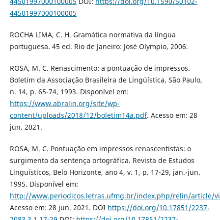
44501997000100005
DOI:
https://doi.org/10.1590/S0102-
44501997000100005
ROCHA LIMA, C. H. Gramática normativa da língua
portuguesa. 45 ed. Rio de Janeiro: José Olympio, 2006.
ROSA, M. C. Renascimento: a pontuação de impressos.
Boletim da Associação Brasileira de Lingüística, São Paulo,
n. 14, p. 65-74, 1993. Disponível em:
https://www.abralin.org/site/wp-
content/uploads/2018/12/boletim14a.pdf
. Acesso em: 28
jun. 2021.
ROSA, M. C. Pontuação em impressos renascentistas: o
surgimento da sentença ortográfica. Revista de Estudos
Linguísticos, Belo Horizonte, ano 4, v. 1, p. 17-29, jan.-jun.
1995. Disponível em:
http://www.periodicos.letras.ufmg.br/index.php/relin/article/
Acesso em: 28 jun. 2021. DOI
https://doi.org/10.17851/2237-
2083.3.1.17-29
DOI:
https://doi.org/10.17851/2237-