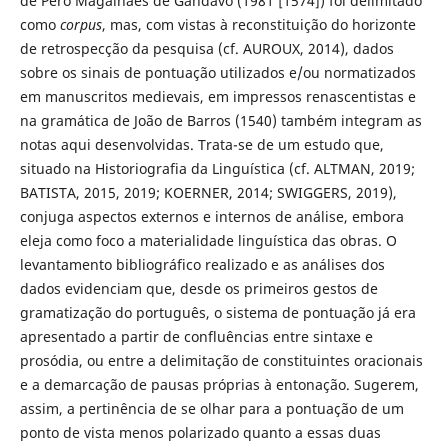
de Pero Magalhães de Gândavo (1981 [1574]) foi delimitado
como
corpus
, mas, com vistas à reconstituição do horizonte
de retrospecção da pesquisa (cf. AUROUX, 2014), dados
sobre os sinais de pontuação utilizados e/ou normatizados
em manuscritos medievais, em impressos renascentistas e
na gramática de João de Barros (1540) também integram as
notas aqui desenvolvidas. Trata-se de um estudo que,
situado na Historiografia da Linguística (cf. ALTMAN, 2019;
BATISTA, 2015, 2019; KOERNER, 2014; SWIGGERS, 2019),
conjuga aspectos externos e internos de análise, embora
eleja como foco a materialidade linguística das obras. O
levantamento bibliográfico realizado e as análises dos
dados evidenciam que, desde os primeiros gestos de
gramatização do português, o sistema de pontuação já era
apresentado a partir de confluências entre sintaxe e
prosódia, ou entre a delimitação de constituintes oracionais
e a demarcação de pausas próprias à entonação. Sugerem,
assim, a pertinência de se olhar para a pontuação de um
ponto de vista menos polarizado quanto a essas duas