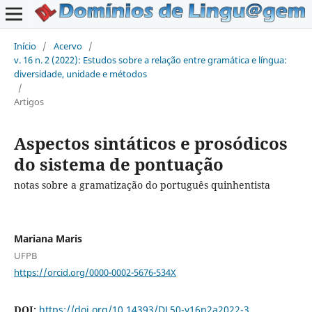
Início
/
Acervo
/
v. 16 n. 2 (2022): Estudos sobre a relação entre gramática e língua:
diversidade, unidade e métodos
/
Artigos
Aspectos sintáticos e prosódicos
do sistema de pontuação
notas sobre a gramatização do português quinhentista
Mariana Maris
UFPB
https://orcid.org/0000-0002-5676-534X
DOI:
https://doi.org/10.14393/DL50-v16n2a2022-3