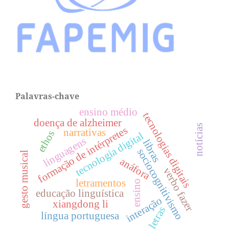
Palavras-chave
ensino médio
tecnologias digitais
doença de alzheimer
notícias
formação de intérpretes
narrativas
ethos
tecnologia digital
linguagens
libras
sociocognitivismo
gesto musical
anáfora
verbo fazer
letramentos
ensino
educação linguística
interação
xiangdong li
letras
língua portuguesa