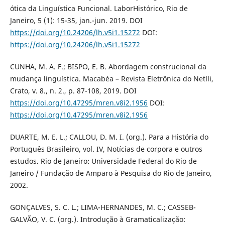
ótica da Linguística Funcional. LaborHistórico, Rio de
Janeiro, 5 (1): 15-35, jan.-jun. 2019. DOI
https://doi.org/10.24206/lh.v5i1.15272
DOI:
https://doi.org/10.24206/lh.v5i1.15272
CUNHA, M. A. F.; BISPO, E. B. Abordagem construcional da
mudança linguística. Macabéa – Revista Eletrônica do Netlli,
Crato, v. 8., n. 2., p. 87-108, 2019. DOI
https://doi.org/10.47295/mren.v8i2.1956
DOI:
https://doi.org/10.47295/mren.v8i2.1956
DUARTE, M. E. L.; CALLOU, D. M. I. (org.). Para a História do
Português Brasileiro, vol. IV, Notícias de corpora e outros
estudos. Rio de Janeiro: Universidade Federal do Rio de
Janeiro / Fundação de Amparo à Pesquisa do Rio de Janeiro,
2002.
GONÇALVES, S. C. L.; LIMA-HERNANDES, M. C.; CASSEB-
GALVÃO, V. C. (org.). Introdução à Gramaticalização: