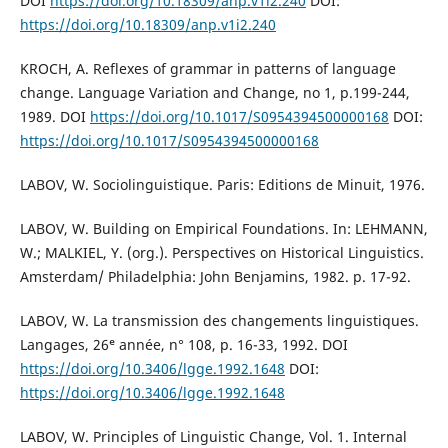
DOI
https://doi.org/10.18309/anp.v1i2.240
DOI:
https://doi.org/10.18309/anp.v1i2.240
KROCH, A. Reflexes of grammar in patterns of language
change. Language Variation and Change, no 1, p.199-244,
1989. DOI
https://doi.org/10.1017/S0954394500000168
DOI:
https://doi.org/10.1017/S0954394500000168
LABOV, W. Sociolinguistique. Paris: Editions de Minuit, 1976.
LABOV, W. Building on Empirical Foundations. In: LEHMANN,
W.; MALKIEL, Y. (org.). Perspectives on Historical Linguistics.
Amsterdam/ Philadelphia: John Benjamins, 1982. p. 17-92.
LABOV, W. La transmission des changements linguistiques.
Langages, 26ᵉ année, n° 108, p. 16-33, 1992. DOI
https://doi.org/10.3406/lgge.1992.1648
DOI:
https://doi.org/10.3406/lgge.1992.1648
LABOV, W. Principles of Linguistic Change, Vol. 1. Internal