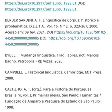
https://doi.org/10.3917/puf.aurou.1998.01
DOI:
https://doi.org/10.3917/puf.aurou.1998.01
BERBER SARDINHA, T. Linguística de Corpus: histórico e
problemática. D.E.L.T.A., Vol. 16, N.º 2, p. 323-367, 2000.
Acesso em: 09 fev. 2021. DOI
https://doi.org/10.1590/S0102-
44502000000200005
DOI:
https://doi.org/10.1590/S0102-
44502000000200005
BYBEE, J. Mudança linguística. Trad., apres. not. Marcos
Bagno. Petrópolis - RJ: Vozes, 2020.
CAMPBELL, L. Historical linguistics. Cambridge, MIT Press,
2000.
CASTILHO, A. T. (org.). Para a História do Português
Brasileiro, vol. I, Primeiras ideias. São Paulo: Humanitas /
Fundação de Amparo à Pesquisa do Estado de São Paulo,
1998.