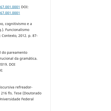
967.001.0001
DOI:
967.001.0001
o, cognitivismo e a
g.). Funcionalismo
: Contexto, 2012. p. 87-
al do pareamento
rucional da gramática.
 2019. DOI
I:
scursiva refreador-
 216 fls. Tese (Doutorado
Universidade Federal