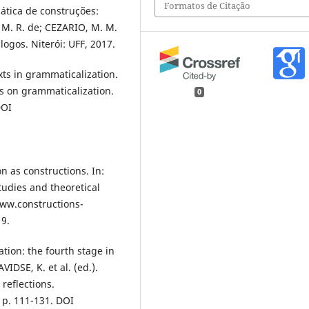
Formatos de Citação
mática de construções:
, M. R. de; CEZARIO, M. M.
logos. Niterói: UFF, 2017.
xts in grammaticalization.
ns on grammaticalization.
0
DOI
n as constructions. In:
tudies and theoretical
www.constructions-
19.
ion: the fourth stage in
IDSE, K. et al. (ed.).
reflections.
 p. 111-131. DOI