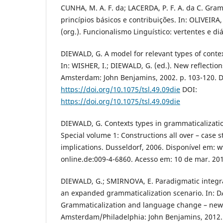
CUNHA, M. A. F. da; LACERDA, P. F. A. da C. Gra
princípios básicos e contribuições. In: OLIVEIRA
(org.). Funcionalismo Linguístico: vertentes e diá
DIEWALD, G. A model for relevant types of conte
In: WISHER, I.; DIEWALD, G. (ed.). New reflectio
Amsterdam: John Benjamins, 2002. p. 103-120. 
https://doi.org/10.1075/tsl.49.09die
DOI:
https://doi.org/10.1075/tsl.49.09die
DIEWALD, G. Contexts types in grammaticalizatio
Special volume 1: Constructions all over – case s
implications. Dusseldorf, 2006. Disponível em: 
online.de:009-4-6860. Acesso em: 10 de mar. 20
DIEWALD, G.; SMIRNOVA, E. Paradigmatic integrat
an expanded grammaticalization scenario. In: DAV
Grammaticalization and language change – new 
Amsterdam/Philadelphia: John Benjamins, 2012.