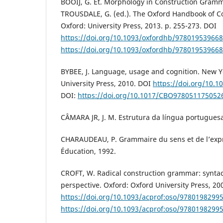
BOOIJ, G. Et. Morphology in Construction Gram
TROUSDALE, G. (ed.). The Oxford Handbook of 
Oxford: University Press, 2013. p. 255-273. DOI
https://doi.org/10.1093/oxfordhb/978019539668
https://doi.org/10.1093/oxfordhb/978019539668
BYBEE, J. Language, usage and cognition. New 
University Press, 2010. DOI
https://doi.org/10.
DOI:
https://doi.org/10.1017/CBO978051175052
CÂMARA JR, J. M. Estrutura da língua portuguesa.
CHARAUDEAU, P. Grammaire du sens et de l’expr
Éducation, 1992.
CROFT, W. Radical construction grammar: syntact
perspective. Oxford: Oxford University Press, 20
https://doi.org/10.1093/acprof:oso/9780198299
https://doi.org/10.1093/acprof:oso/9780198299