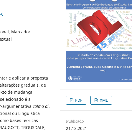
-6
onal, Marcador
extual
ntar e aplicar a proposta
alterações graduais, de
exto de mudança
 selecionado é a
PDF
XML
or-argumentativa
calma aí
.
ional ou Linguística
como bases teóricas
Publicado
(TRAUGOTT; TROUSDALE,
21.12.2021