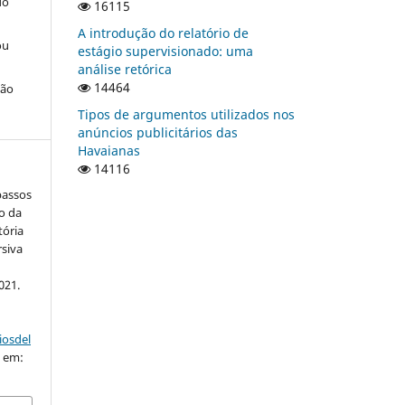
do
16115
A introdução do relatório de
ou
estágio supervisionado: uma
análise retórica
14464
ção
Tipos de argumentos utilizados nos
anúncios publicitários das
Havaianas
14116
passos
o da
tória
siva
021.
iosdel
o em: