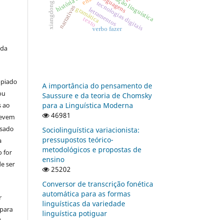
educação linguística
linguagens
xiangdong li
tecnologias digitais
narrativas
gramática
letramentos
texto
verbo fazer
 da
opiado
A importância do pensamento de
ou
Saussure e da teoria de Chomsky
s ao
para a Linguística Moderna
46981
devem
usado
Sociolinguística variacionista:
pressupostos teórico-
a
metodológicos e propostas de
 for
ensino
e ser
25202
Conversor de transcrição fonética
automática para as formas
r
linguísticas da variedade
 para
linguística potiguar