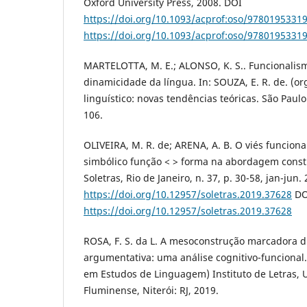
Oxford University Press, 2008. DOI
https://doi.org/10.1093/acprof:oso/9780195331
https://doi.org/10.1093/acprof:oso/9780195331
MARTELOTTA, M. E.; ALONSO, K. S.. Funcionalism
dinamicidade da língua. In: SOUZA, E. R. de. (or
linguístico: novas tendências teóricas. São Paulo
106.
OLIVEIRA, M. R. de; ARENA, A. B. O viés funcion
simbólico função < > forma na abordagem const
Soletras, Rio de Janeiro, n. 37, p. 30-58, jan-jun.
https://doi.org/10.12957/soletras.2019.37628
DO
https://doi.org/10.12957/soletras.2019.37628
ROSA, F. S. da L. A mesoconstrução marcadora di
argumentativa: uma análise cognitivo-funcional.
em Estudos de Linguagem) Instituto de Letras, 
Fluminense, Niterói: RJ, 2019.