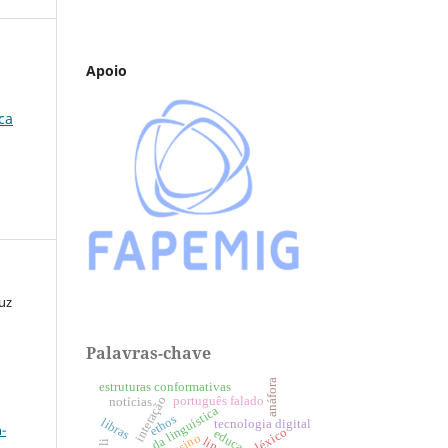
Apoio
ca
uz
Palavras-chave
anáfora
estruturas conformativas
interação
português falado
notícias
a
história da linguística
ethos
libras
tecnologia digital
-
léxico
ensino