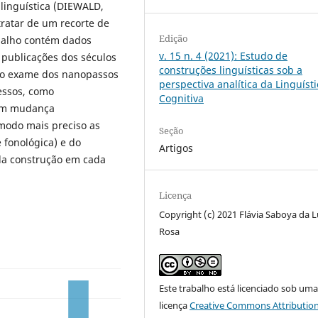
 linguística (DIEWALD,
ratar de um recorte de
Edição
balho contém dados
v. 15 n. 4 (2021): Estudo de
 publicações dos séculos
construções linguísticas sob a
 do exame dos nanopassos
perspectiva analítica da Linguísti
essos, como
Cognitiva
 em mudança
 modo mais preciso as
Seção
e fonológica) e do
Artigos
 da construção em cada
Licença
Copyright (c) 2021 Flávia Saboya da L
Rosa
Este trabalho está licenciado sob um
licença
Creative Commons Attribution