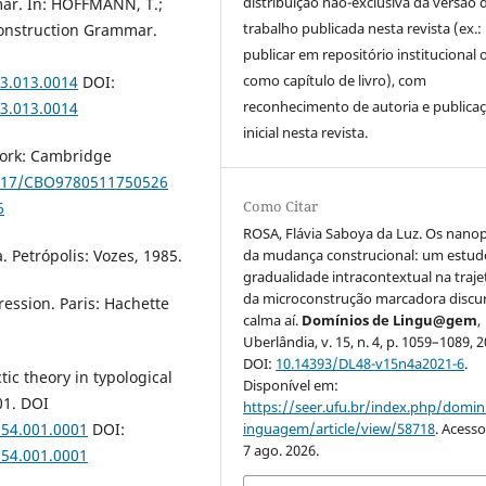
distribuição não-exclusiva da versão 
mar. In: HOFFMANN, T.;
trabalho publicada nesta revista (ex.:
Construction Grammar.
publicar em repositório institucional 
como capítulo de livro), com
3.013.0014
DOI:
reconhecimento de autoria e publica
3.013.0014
inicial nesta revista.
York: Cambridge
1017/CBO9780511750526
Como Citar
6
ROSA, Flávia Saboya da Luz. Os nano
 Petrópolis: Vozes, 1985.
da mudança construcional: um estud
gradualidade intracontextual na traje
da microconstrução marcadora discur
ession. Paris: Hachette
calma aí.
Domínios de Lingu@gem
,
Uberlândia, v. 15, n. 4, p. 1059–1089, 2
DOI:
10.14393/DL48-v15n4a2021-6
.
ic theory in typological
Disponível em:
01. DOI
https://seer.ufu.br/index.php/domin
554.001.0001
DOI:
inguagem/article/view/58718
. Acess
7 ago. 2026.
554.001.0001