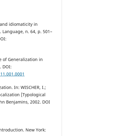
and idiomaticity in
. Language, n. 64, p. 501–
OI:
 of Generalization in
. DOI:
511.001.0001
ation. In: WISCHER, I.;
alization [Typological
ohn Benjamins, 2002. DOI
ntroduction. New York: