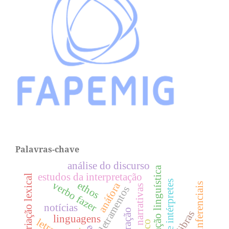
Palavras-chave
análise do discurso
educação linguística
estudos da interpretação
variação lexical
formação de intérpretes
ethos
verbo fazer
anáfora
operações inferenciais
narrativas
letramentos
notícias
interação
libras
linguagens
letras