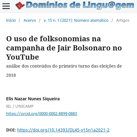
Início
/
Acervo
/
v. 15 n. 1 (2021): Número atemático
/
Artigos
O uso de folksonomias na
campanha de Jair Bolsonaro no
YouTube
análise dos conteúdos do primeiro turno das eleições de
2018
Elis Nazar Nunes Siqueira
IEL / UNICAMP
https://orcid.org/0000-0002-8899-0883
DOI:
https://doi.org/10.14393/DL45-v15n1a2021-2