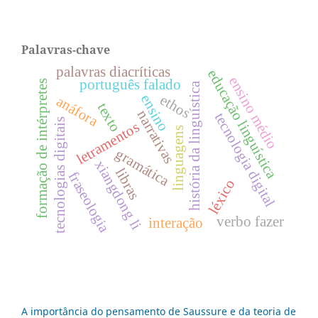
Palavras-chave
palavras diacríticas
educação linguística
ensino médio
português falado
formação de intérpretes
história da linguística
ethos
ensino
anáfora
texto
narrativas
tecnologia digital
tecnologias digitais
letramentos
linguagens
gramática
xiangdong li
libras
fraseologia
léxico
verbo fazer
interação
A importância do pensamento de Saussure e da teoria de