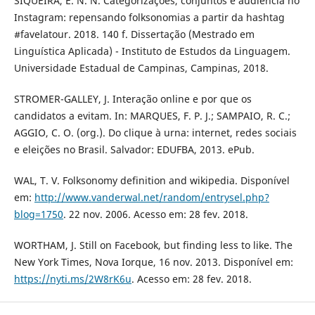
SIQUEIRA, E. N. N. Categorizações, conjuntos e audiência no
Instagram: repensando folksonomias a partir da hashtag
#favelatour. 2018. 140 f. Dissertação (Mestrado em
Linguística Aplicada) - Instituto de Estudos da Linguagem.
Universidade Estadual de Campinas, Campinas, 2018.
STROMER-GALLEY, J. Interação online e por que os
candidatos a evitam. In: MARQUES, F. P. J.; SAMPAIO, R. C.;
AGGIO, C. O. (org.). Do clique à urna: internet, redes sociais
e eleições no Brasil. Salvador: EDUFBA, 2013. ePub.
WAL, T. V. Folksonomy definition and wikipedia. Disponível
em:
http://www.vanderwal.net/random/entrysel.php?
blog=1750
. 22 nov. 2006. Acesso em: 28 fev. 2018.
WORTHAM, J. Still on Facebook, but finding less to like. The
New York Times, Nova Iorque, 16 nov. 2013. Disponível em:
https://nyti.ms/2W8rK6u
. Acesso em: 28 fev. 2018.