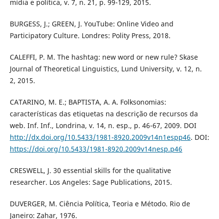
mídia e política, v. 7, n. 21, p. 99-129, 2015.
BURGESS, J.; GREEN, J. YouTube: Online Video and
Participatory Culture. Londres: Polity Press, 2018.
CALEFFI, P. M. The hashtag: new word or new rule? Skase
Journal of Theoretical Linguistics, Lund University, v. 12, n.
2, 2015.
CATARINO, M. E.; BAPTISTA, A. A. Folksonomias:
características das etiquetas na descrição de recursos da
web. Inf. Inf., Londrina, v. 14, n. esp., p. 46-67, 2009. DOI
http://dx.doi.org/10.5433/1981-8920.2009v14n1espp46
. DOI:
https://doi.org/10.5433/1981-8920.2009v14nesp.p46
CRESWELL, J. 30 essential skills for the qualitative
researcher. Los Angeles: Sage Publications, 2015.
DUVERGER, M. Ciência Política, Teoria e Método. Rio de
Janeiro: Zahar, 1976.