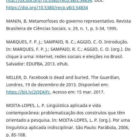
http://dx.doi.org/10.5380/recp.v8i3.54834
. DOI:
https://doi.org/10.5380/recp.v8i3.54834
MANIN, B. Metamorfoses do governo representativo. Revista
Brasileira de Ciências Sociais. v. 29, n. 1, p. 5-34, 1995.
MARQUES, F. P. J.; SAMPAIO, R. C.; AGGIO, C. O. Introdução.
In: MARQUES, F. P. J.; SAMPAIO, R. C.; AGGIO, C. O. (org.). Do
clique à urna: internet, redes sociais e eleições no Brasil.
Salvador: EDUFBA, 2013. ePub.
MILLER, D. Facebook is dead and buried. The Guardian,
Londres, 19 de dezembro de 2013. Disponível em:
https://bit.ly/2QEAjFc
. Acesso em: 15 mar. 2017.
MOITA-LOPES, L. P. Lingüística aplicada e vida
contemporânea: problematização dos construtos que têm
orientado a pesquisa. In: MOITA-LOPES, L. P. (org.). Por uma
linguística aplicada indisciplinar. São Paulo: Parábola, 2006,
p. 85-108.