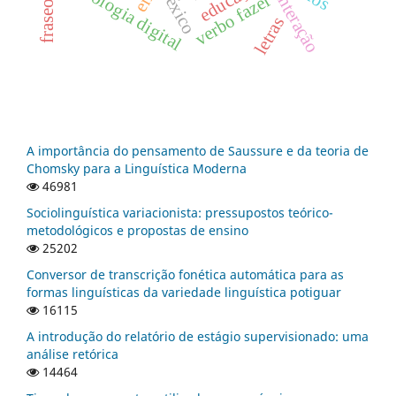
fraseologia
tecnologia digital
interação
léxico
verbo fazer
letras
A importância do pensamento de Saussure e da teoria de
Chomsky para a Linguística Moderna
46981
Sociolinguística variacionista: pressupostos teórico-
metodológicos e propostas de ensino
25202
Conversor de transcrição fonética automática para as
formas linguísticas da variedade linguística potiguar
16115
A introdução do relatório de estágio supervisionado: uma
análise retórica
14464