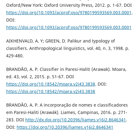
Oxford/New York: Oxford University Press, 2012. p. 1-67. DOI
https://doi.org/10.1093/acprof:oso/9780199593569.003.0001
.
DOI:
https://doi.org/10.1093/acprof:oso/9780199593569.003.0001
AIKHENVALD, A. Y; GREEN, D. Palikur and typology of
classifiers. Anthropological linguistics, vol. 40, n. 3, 1998. p.
429-480.
BRANDÃO, A. P. Classifier in Paresi-Haliti (Arawak). Moara,
ed. 43, vol. 2, 2015. p. 51-67. DOI
https://doi.org/10.18542/moara.v2i43.3838
. DOI:
https://doi.org/10.18542/moara.v2i43.3838
BRANDÃO, A. P. A incorporação de nomes e classificadores
em Paresi-Haliti (Arawák). Liames, Campinas, 2016. p. 271-
283. DOI
http://dx.doi.org/10.20396/liames.v16i2.8646341
.
DOI:
https://doi.org/10.20396/liames.v16i2.8646341