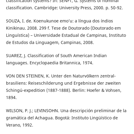
classification systems? In: SENFT, G. Systems of nominal
classification. Cambridge: University Press, 2000. p. 50-92.
SOUZA, I. de. Koenukunoe emo’u: a língua dos índios
Kinikinau. 2008. 299 f. Tese de Doutorado (Doutorado em
Linguística) – Universidade Estadual de Campinas, Instituto
de Estudos da Linguagem, Campinas, 2008.
SUAREZ, J. Classification of South American Indian
languages. Encyclopaedia Britannica, 1974.
VON DEN STEINEN, K. Unter den Naturvölkern zentral-
brasiliens: Reiseschilderung und Ergebnisse der zweiten
Schingú-expedition (1887-1888). Berlin: Hoefer & Vohsen,
1894.
WILSON, P. J.; LEVINSOHN. Una descripción preliminar de la
gramática del Achagua. Bogotá: Instituto Lingüístico de
Verano, 1992.