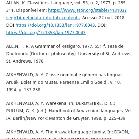
ALLAN, K. Classifiers. Language, vol. 53, n. 2, 1977. p. 285-
311. Disponível em:
https://www.jstor.org/stable/413103?
seq=1#metadata_info_tab_contents
. Acesso: 22 out. 2018.
DOI
https://doi.org/10.1353/lan.1977.0043
. DOI:
https://doi.org/10.1353/lan.1977.0043
ALLIN, T. R. A Grammar of Resígaro. 1977. 551 f. Tese de
Doutorado (Doctor of philosophy), University of St. Andrews.,
St. Andrews, 1976.
AIKHENVALD, A. Y. Classe nominal e gênero nas línguas
Aruák. Boletim do Museu Paraense Emílio Goeldi, v. 10,
1994. p. 137-258.
AIKHENVALD, A. Y. Warekena. In: DERBYSHIRE, D. C.;
PULLUM, G. K. (ed.). Handbook of Amazonian languages. Vol
IV. Berlin/New York: Manton de Gruyter, 1998. p. 225-439.
AIKHENVALD, A. Y. The Arawak language family. In: DIXON,