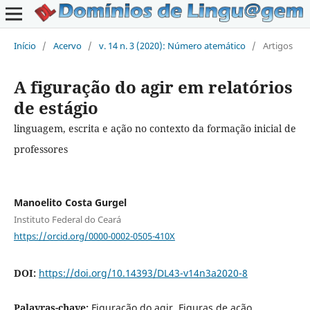
Início
/
Acervo
/
v. 14 n. 3 (2020): Número atemático
/
Artigos
A figuração do agir em relatórios
de estágio
linguagem, escrita e ação no contexto da formação inicial de
professores
Manoelito Costa Gurgel
Instituto Federal do Ceará
https://orcid.org/0000-0002-0505-410X
DOI:
https://doi.org/10.14393/DL43-v14n3a2020-8
Palavras-chave:
Figuração do agir, Figuras de ação,