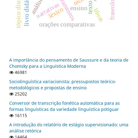
tópico discursivo
livro didático
fraseologia
letramentos
anáfora
texto
narrativas
ensino
léxico
libras
orações comparativas
A importância do pensamento de Saussure e da teoria de
Chomsky para a Linguística Moderna
46981
Sociolinguística variacionista: pressupostos teórico-
metodológicos e propostas de ensino
25202
Conversor de transcrição fonética automática para as
formas linguísticas da variedade linguística potiguar
16115
A introdução do relatório de estágio supervisionado: uma
análise retórica
14464