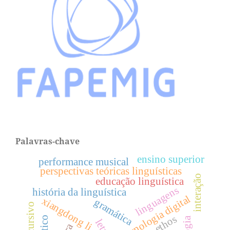
Palavras-chave
ensino superior
performance musical
perspectivas teóricas linguísticas
interação
educação linguística
linguagens
história da linguística
tecnologia digital
xiangdong li
gramática
ethos