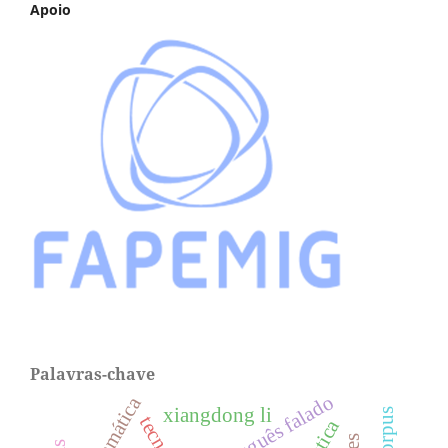
Apoio
Palavras-chave
português falado
gramática
xiangdong li