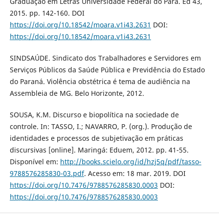
Graduação em Letras Universidade Federal do Pará. Ed 43,
2015. pp. 142-160. DOI
https://doi.org/10.18542/moara.v1i43.2631
DOI:
https://doi.org/10.18542/moara.v1i43.2631
SINDSAÚDE. Sindicato dos Trabalhadores e Servidores em
Serviços Públicos da Saúde Pública e Previdência do Estado
do Paraná. Violência obstétrica é tema de audiência na
Assembleia de MG. Belo Horizonte, 2012.
SOUSA, K.M. Discurso e biopolítica na sociedade de
controle. In: TASSO, I.; NAVARRO, P. (org.). Produção de
identidades e processos de subjetivação em práticas
discursivas [online]. Maringá: Eduem, 2012. pp. 41-55.
Disponível em:
http://books.scielo.org/id/hzj5q/pdf/tasso-
9788576285830-03.pdf
. Acesso em: 18 mar. 2019. DOI
https://doi.org/10.7476/9788576285830.0003
DOI:
https://doi.org/10.7476/9788576285830.0003