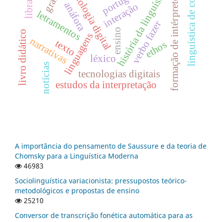
linguística de corpus
tecnologia digital
história da linguística
formação de intérpretes
libras
anáfora
interação
letramentos
verbo fazer
ensino
livro didático
linguagens
narrativas
texto
ethos
léxico
notícias
tecnologias digitais
estudos da interpretação
A importância do pensamento de Saussure e da teoria de
Chomsky para a Linguística Moderna
46983
Sociolinguística variacionista: pressupostos teórico-
metodológicos e propostas de ensino
25210
Conversor de transcrição fonética automática para as