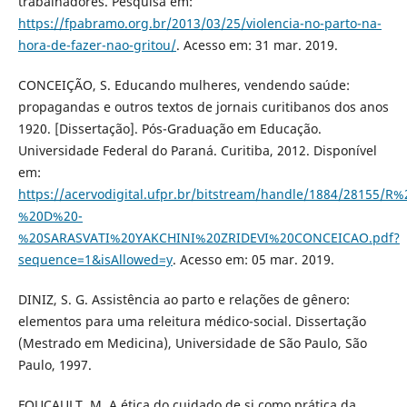
trabalhadores. Pesquisa em:
https://fpabramo.org.br/2013/03/25/violencia-no-parto-na-
hora-de-fazer-nao-gritou/
. Acesso em: 31 mar. 2019.
CONCEIÇÃO, S. Educando mulheres, vendendo saúde:
propagandas e outros textos de jornais curitibanos dos anos
1920. [Dissertação]. Pós-Graduação em Educação.
Universidade Federal do Paraná. Curitiba, 2012. Disponível
em:
https://acervodigital.ufpr.br/bitstream/handle/1884/28155/R%
%20D%20-
%20SARASVATI%20YAKCHINI%20ZRIDEVI%20CONCEICAO.pdf?
sequence=1&isAllowed=y
. Acesso em: 05 mar. 2019.
DINIZ, S. G. Assistência ao parto e relações de gênero:
elementos para uma releitura médico-social. Dissertação
(Mestrado em Medicina), Universidade de São Paulo, São
Paulo, 1997.
FOUCAULT, M. A ética do cuidado de si como prática da