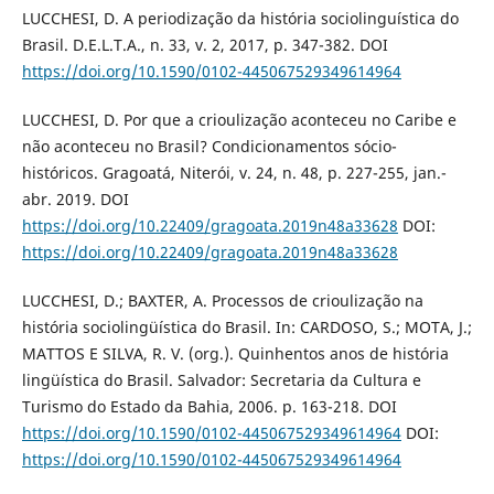
LUCCHESI, D. A periodização da história sociolinguística do
Brasil. D.E.L.T.A., n. 33, v. 2, 2017, p. 347-382. DOI
https://doi.org/10.1590/0102-445067529349614964
LUCCHESI, D. Por que a crioulização aconteceu no Caribe e
não aconteceu no Brasil? Condicionamentos sócio-
históricos. Gragoatá, Niterói, v. 24, n. 48, p. 227-255, jan.-
abr. 2019. DOI
https://doi.org/10.22409/gragoata.2019n48a33628
DOI:
https://doi.org/10.22409/gragoata.2019n48a33628
LUCCHESI, D.; BAXTER, A. Processos de crioulização na
história sociolingüística do Brasil. In: CARDOSO, S.; MOTA, J.;
MATTOS E SILVA, R. V. (org.). Quinhentos anos de história
lingüística do Brasil. Salvador: Secretaria da Cultura e
Turismo do Estado da Bahia, 2006. p. 163-218. DOI
https://doi.org/10.1590/0102-445067529349614964
DOI:
https://doi.org/10.1590/0102-445067529349614964