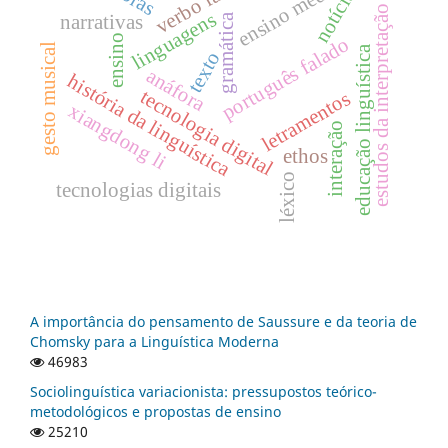
verbo fazer
ensino médio
notícias
estudos da interpretação
linguagens
narrativas
gramática
ensino
português falado
gesto musical
educação linguística
texto
anáfora
história da linguística
tecnologia digital
letramentos
xiangdong li
interação
ethos
léxico
tecnologias digitais
A importância do pensamento de Saussure e da teoria de
Chomsky para a Linguística Moderna
46983
Sociolinguística variacionista: pressupostos teórico-
metodológicos e propostas de ensino
25210