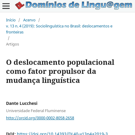
Início
/
Acervo
/
v. 13 n. 4 (2019): Sociolinguística no Brasil: deslocamentos e
fronteiras
/
Artigos
O deslocamento populacional
como fator propulsor da
mudança linguística
Dante Lucchesi
Universidade Federal Fluminense
http://orcid.org/0000-0002-8058-2658
DOI:
https://doi.org/10.14393/DL40-v13n4a2019-3