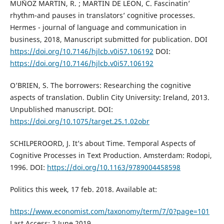
MUÑOZ MARTIN, R. ; MARTIN DE LEON, C. Fascinatin’
rhythm-and pauses in translators’ cognitive processes.
Hermes - journal of language and communication in
business, 2018, Manuscript submitted for publication. DOI
https://doi.org/10.7146/hjlcb.v0i57.106192
DOI:
https://doi.org/10.7146/hjlcb.v0i57.106192
O’BRIEN, S. The borrowers: Researching the cognitive
aspects of translation. Dublin City University: Ireland, 2013.
Unpublished manuscript. DOI:
https://doi.org/10.1075/target.25.1.02obr
SCHILPEROORD, J. It’s about Time. Temporal Aspects of
Cognitive Processes in Text Production. Amsterdam: Rodopi,
1996. DOI:
https://doi.org/10.1163/9789004458598
Politics this week, 17 feb. 2018. Available at:
https://www.economist.com/taxonomy/term/7/0?page=101
Last Access: 2 June 2019.