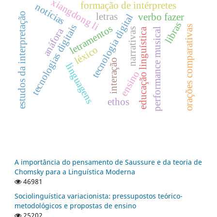
xiangdong li
formação de intérpretes
notícias
estudos da interpretação
letras
verbo fazer
tecnologia digital
libras
tecnologias digitais
letramentos
orações comparativas
anáfora
educação linguística
narrativas
performance musical
léxico
interação
linguagens
ensino
ethos
A importância do pensamento de Saussure e da teoria de
Chomsky para a Linguística Moderna
46981
Sociolinguística variacionista: pressupostos teórico-
metodológicos e propostas de ensino
25202