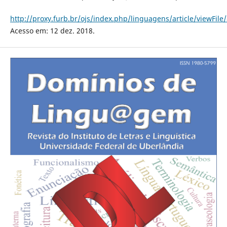
http://proxy.furb.br/ojs/index.php/linguagens/article/viewFile
Acesso em: 12 dez. 2018.