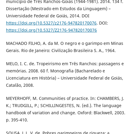
município de Três Ranchos-Goiás (1944-1981). 2014. 134 f.
Dissertação (Mestrado em Estudos da Linguagem) –
Universidade Federal de Goiás, 2014. DOI
https://doi.org/10.5327/z2176-947820170076
. DOI:
https://doi.org/10.5327/Z2176-947820170076
MACHADO FILHO, A. da M. O negro e o garimpo em Minas
Gerais. Rio de Janeiro: Civilização Brasileira S. A., 1964.
MELO, I. C. de. Tropeirismo em Três Ranchos: passagens e
memórias. 2008. 60 f. Monografia (Bacharelado e
Licenciatura em História) – Universidade Federal de Goiás,
Catalão, 2008.
MEYERHOFF, M. Communities of practice. In: CHAMBERS, J.
K.; TRUDGILL, P.; SCHILLINGESTES, N. (ed.). The language
handbook of variation and change. Oxford: Blackwell, 2003.
p. 395-410.
SOUSA, J. L. V. de. Pobres garimpeiros de riqueza: a