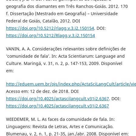
geografia dos diamantes em Três Ranchos-Goiás. 2012. 170
f. Dissertação (Mestrado em Geografia) – Universidade
Federal de Goiás, Catalão, 2012. DOI
https://doi.org/10.5212/rlagg.v.3.i2.150154
. DOI:
https://doi.org/10.5212/Rlagg.v.3.i2.150154
VANIN, A. A. Considerações relevantes sobre definições de
‘comunidade de fala’. In: Acta Scientiarum: Language and
Culture. Maringá, v. 31, n. 2, p. 147-153, 2009. Disponível
em:
http://eduem.uem.br/ojs/index.php/ActaSciLangCult/article/vi
Acesso em: 12 de dez. de 2018. DOI
https://doi.org/10.4025/actascilangcult.v31i2.6367
. DOI:
https://doi.org/10.4025/actascilangcult.v31i2.6367
WIEDEMER, M. L. As faces da comunidade de fala. In:
Linguagens: Revista de Letras, Artes e Comunicação.
Blumenau, v. 2, n. 1, p. 21-35, jan./abr. 2008. Disponível em: