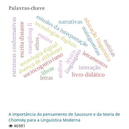
Palavras-chave
estudos da interpretação
educação linguística
estruturas conformativas
narrativas
tecnologias digitais
escrita distante
xiangdong li
maingueneau
ensino
ethos
notícias
tecnologia digital
doença de alzheimer
linguagens
léxico
letramentos
sociocognitivismo
anáfora
interação
libras
livro didático
letras
A importância do pensamento de Saussure e da teoria de
Chomsky para a Linguística Moderna
46981