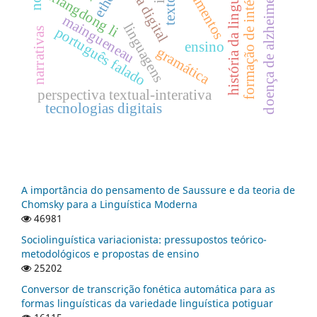
formação de intérpretes
história da linguística
letramentos
ethos
xiangdong li
doença de alzheimer
texto
maingueneau
linguagens
português falado
narrativas
ensino
gramática
perspectiva textual-interativa
tecnologias digitais
A importância do pensamento de Saussure e da teoria de
Chomsky para a Linguística Moderna
46981
Sociolinguística variacionista: pressupostos teórico-
metodológicos e propostas de ensino
25202
Conversor de transcrição fonética automática para as
formas linguísticas da variedade linguística potiguar