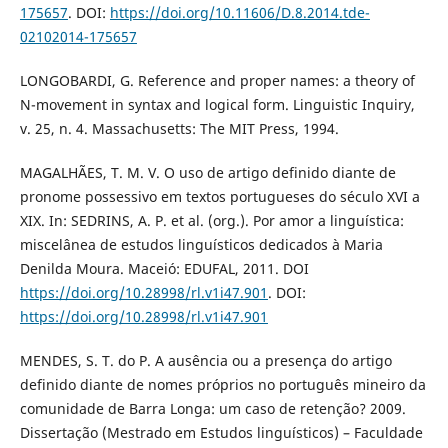
175657
. DOI:
https://doi.org/10.11606/D.8.2014.tde-
02102014-175657
LONGOBARDI, G. Reference and proper names: a theory of
N-movement in syntax and logical form. Linguistic Inquiry,
v. 25, n. 4. Massachusetts: The MIT Press, 1994.
MAGALHÃES, T. M. V. O uso de artigo definido diante de
pronome possessivo em textos portugueses do século XVI a
XIX. In: SEDRINS, A. P. et al. (org.). Por amor a linguística:
miscelânea de estudos linguísticos dedicados à Maria
Denilda Moura. Maceió: EDUFAL, 2011. DOI
https://doi.org/10.28998/rl.v1i47.901
. DOI:
https://doi.org/10.28998/rl.v1i47.901
MENDES, S. T. do P. A ausência ou a presença do artigo
definido diante de nomes próprios no português mineiro da
comunidade de Barra Longa: um caso de retenção? 2009.
Dissertação (Mestrado em Estudos linguísticos) – Faculdade