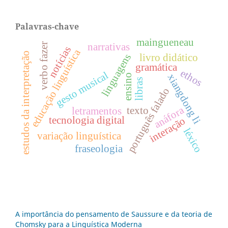
Palavras-chave
maingueneau
narrativas
verbo fazer
notícias
educação linguística
estudos da interpretação
linguagens
livro didático
gramática
ethos
gesto musical
xiangdong li
ensino
libras
português falado
anáfora
texto
letramentos
tecnologia digital
interação
léxico
variação linguística
fraseologia
A importância do pensamento de Saussure e da teoria de
Chomsky para a Linguística Moderna