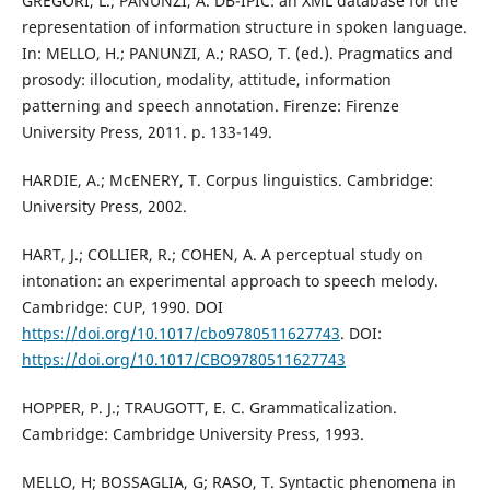
GREGORI, L.; PANUNZI, A. DB-IPIC: an XML database for the
representation of information structure in spoken language.
In: MELLO, H.; PANUNZI, A.; RASO, T. (ed.). Pragmatics and
prosody: illocution, modality, attitude, information
patterning and speech annotation. Firenze: Firenze
University Press, 2011. p. 133-149.
HARDIE, A.; McENERY, T. Corpus linguistics. Cambridge:
University Press, 2002.
HART, J.; COLLIER, R.; COHEN, A. A perceptual study on
intonation: an experimental approach to speech melody.
Cambridge: CUP, 1990. DOI
https://doi.org/10.1017/cbo9780511627743
. DOI:
https://doi.org/10.1017/CBO9780511627743
HOPPER, P. J.; TRAUGOTT, E. C. Grammaticalization.
Cambridge: Cambridge University Press, 1993.
MELLO, H; BOSSAGLIA, G; RASO, T. Syntactic phenomena in