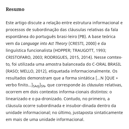
Resumo
Este artigo discute a relação entre estrutura informacional e
processos de subordinação das cláusulas relativas da fala
espontânea do português brasi-leiro (PB). A base teórica
vem da
Language into Act Theory
(CRESTI, 2000) e da
linguística funcionalista (HOPPER; TRAUGOTT, 1993;
CRISTOFARO, 2003; RODRIGUES, 2015, 2014). Nesse comtex-
to, foi utilizada uma amostra balanceada do C-ORAL BRASIL
(RASO; MELLO, 2012), etiquetada informacionalmente. Os
resultados demonstram que a forma sintática [...N [QUE +
verbo finito...]
]
, que corresponde às
cláusulas
relativas,
SAdj
SN
ocorrem em dois contextos informa-cionais distintos: o
linearizado e o pa-dronizado. Contudo, no primeiro, a
cláusula ocorre subordinada e insubor-dinada dentro da
unidade informacional; no último, justaposta sintaticamente
em mais de uma unidade informacional.