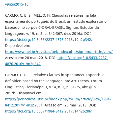
v9n5a2015-16
CARMO, C. B. S.; MELLO, H. Cláusulas relativas na fala
espontânea do português do Brasil: um estudo exploratório
baseado no corpus C-ORAL-BRASIL. Signun: Estudos da
Linguagem. v. 19, n. 2, p. 342-367, dez. 2016a. DOI
https://doi.org/10.5433/2237-4876.2016v19n2p342
.
Disponível em:
http://www.uel.br/revistas/uel/index.php/signum/article/view
Acesso em: 20 mar. 2018. DOI:
https://doi.org/10.5433/2237-
4876.2016v19n2p342
CARMO, C. B. S. Relative Clauses in spontaneous speech: a
definition based on the Language into Act Theory. Fórum
Linguistico, Florianópolis, v.14, n. 2, p. 61-75, abr./jun.
2017b. Disponível em:
https://periodicos.ufsc.br/index.php/forum/article/view/1984-
8412.2017v14n2p2061
. Acesso em: 20 mar. 2018. DOI:
https://doi.org/10.5007/1984-8412.2017v14n2p2061