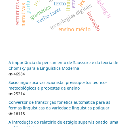
xiangdong li
texto
tecnologias digitais
narrativas
gramática
verbo fazer
interação
ensino médio
A importância do pensamento de Saussure e da teoria de
Chomsky para a Linguística Moderna
46984
Sociolinguística variacionista: pressupostos teórico-
metodológicos e propostas de ensino
25214
Conversor de transcrição fonética automática para as
formas linguísticas da variedade linguística potiguar
16118
A introdução do relatório de estágio supervisionado: uma