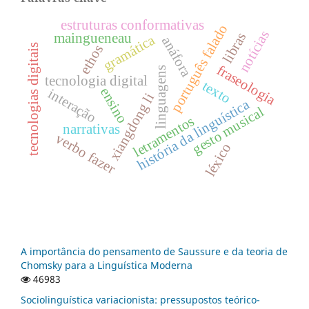
estruturas conformativas
português falado
notícias
libras
maingueneau
gramática
anáfora
ethos
tecnologias digitais
fraseologia
linguagens
tecnologia digital
texto
ensino
interação
xiangdong li
história da linguística
gesto musical
letramentos
narrativas
verbo fazer
léxico
A importância do pensamento de Saussure e da teoria de
Chomsky para a Linguística Moderna
46983
Sociolinguística variacionista: pressupostos teórico-