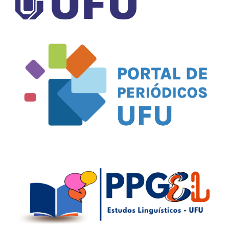
10.1590/2176-4573p66838
Dhione Oliveira Santana, Everton Marques de Andrade,
Raquel Marques Carriço Ferreira
(2023)
Iconoclasia de noticias falsas sobre la vacunación contra
el Covid-19 a través de memes digitales.
Revista de
Comunicación y Salud, 14, 20.
10.35669/rcys.2024.14.e334
Vicente de Lima-Neto
(2023)
(Re)discutindo a emergência de gêneros na web.
DELTA:
Documentação de Estudos em Lingüística Teórica e
Aplicada, 39(4).
10.1590/1678-460x202339457211