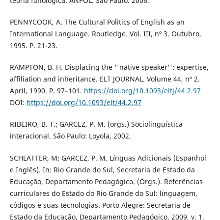
teoria fonológica. ANPOL. São Paulo. 2006.
PENNYCOOK, A. The Cultural Politics of English as an
International Language. Routledge. Vol. III, nº 3. Outubro,
1995. P. 21-23.
RAMPTON, B. H. Displacing the ''native speaker'': expertise,
affiliation and inheritance. ELT JOURNAL. Volume 44, nº 2.
April, 1990. P. 97–101.
https://doi.org/10.1093/eltj/44.2.97
DOI:
https://doi.org/10.1093/elt/44.2.97
RIBEIRO, B. T.; GARCEZ, P. M. (orgs.) Sociolinguística
interacional. São Paulo: Loyola, 2002.
SCHLATTER, M; GARCEZ, P. M. Línguas Adicionais (Espanhol
e Inglês). In: Rio Grande do Sul, Secretaria de Estado da
Educação, Departamento Pedagógico. (Orgs.). Referências
curriculares do Estado do Rio Grande do Sul: linguagem,
códigos e suas tecnologias. Porto Alegre: Secretaria de
Estado da Educação, Departamento Pedagógico, 2009, v. 1,