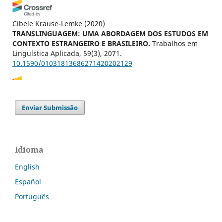
Cibele Krause-Lemke
(2020)
TRANSLINGUAGEM: UMA ABORDAGEM DOS ESTUDOS EM
CONTEXTO ESTRANGEIRO E BRASILEIRO.
Trabalhos em
Linguística Aplicada, 59(3), 2071.
10.1590/01031813686271420202129
Cláudia Alexandra Moreira da Silva
(2026)
Enviar Submissão
Two Languages, One Mind: A Bilingual Speaker's
Syllabification Strategies at the Beginning of Elementary
School.
Journal of Monolingual and Bilingual Speech.
10.3138/jmbs-2024-0017
Idioma
English
Español
Português