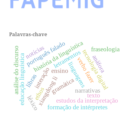
Palavras-chave
história da linguística
português falado
notícias
análise do discurso
fraseologia
tecnologia digital
letramentos
educação linguística
anáfora
verbo fazer
linguagens
interação
ensino
libras
xiangdong li
gramática
ethos
narrativas
texto
léxico
estudos da interpretação
formação de intérpretes