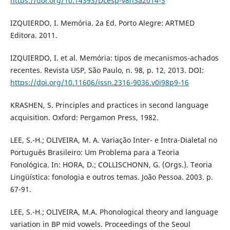
https://doi.org/10.14393/DLesp-v8n3a2014-3
IZQUIERDO, I. Memória. 2a Ed. Porto Alegre: ARTMED
Editora. 2011.
IZQUIERDO, I. et al. Memória: tipos de mecanismos-achados
recentes. Revista USP, São Paulo, n. 98, p. 12, 2013. DOI:
https://doi.org/10.11606/issn.2316-9036.v0i98p9-16
KRASHEN, S. Principles and practices in second language
acquisition. Oxford: Pergamon Press, 1982.
LEE, S.-H.; OLIVEIRA, M. A. Variação Inter- e Intra-Dialetal no
Português Brasileiro: Um Problema para a Teoria
Fonológica. In: HORA, D.; COLLISCHONN, G. (Orgs.). Teoria
Lingüística: fonologia e outros temas. João Pessoa. 2003. p.
67-91.
LEE, S.-H.; OLIVEIRA, M.A. Phonological theory and language
variation in BP mid vowels. Proceedings of the Seoul