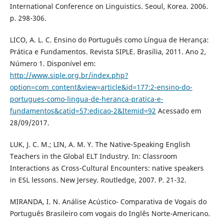
International Conference on Linguistics. Seoul, Korea. 2006.
p. 298-306.
LICO, A. L. C. Ensino do Português como Língua de Herança:
Prática e Fundamentos. Revista SIPLE. Brasília, 2011. Ano 2,
Número 1. Disponível em:
http://www.siple.org.br/index.php?
option=com_content&view=article&id=177:2-ensino-do-
portugues-como-lingua-de-heranca-pratica-e-
fundamentos&catid=57:edicao-2&Itemid=92
Acessado em
28/09/2017.
LUK, J. C. M.; LIN, A. M. Y. The Native-Speaking English
Teachers in the Global ELT Industry. In: Classroom
Interactions as Cross-Cultural Encounters: native speakers
in ESL lessons. New Jersey. Routledge, 2007. P. 21-32.
MIRANDA, I. N. Análise Acústico- Comparativa de Vogais do
Português Brasileiro com vogais do Inglês Norte-Americano.