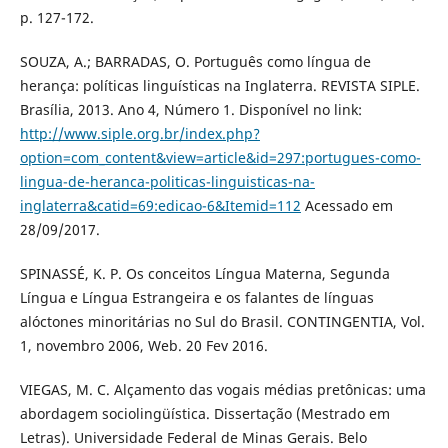
p. 127-172.
SOUZA, A.; BARRADAS, O. Português como língua de
herança: políticas linguísticas na Inglaterra. REVISTA SIPLE.
Brasília, 2013. Ano 4, Número 1. Disponível no link:
http://www.siple.org.br/index.php?
option=com_content&view=article&id=297:portugues-como-
lingua-de-heranca-politicas-linguisticas-na-
inglaterra&catid=69:edicao-6&Itemid=112
Acessado em
28/09/2017.
SPINASSÉ, K. P. Os conceitos Língua Materna, Segunda
Língua e Língua Estrangeira e os falantes de línguas
alóctones minoritárias no Sul do Brasil. CONTINGENTIA, Vol.
1, novembro 2006, Web. 20 Fev 2016.
VIEGAS, M. C. Alçamento das vogais médias pretônicas: uma
abordagem sociolingüística. Dissertação (Mestrado em
Letras). Universidade Federal de Minas Gerais. Belo