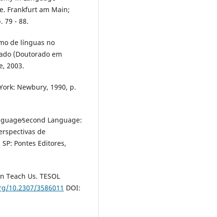
ge. Frankfurt am Main;
. 79 - 88.
mo de línguas no
orado (Doutorado em
e, 2003.
York: Newbury, 1990, p.
anguage⁄second Language:
Perspectivas de
 SP: Pontes Editores,
an Teach Us. TESOL
org/10.2307/3586011
DOI: