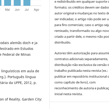
e redistribuído em qualquer suporte 
formato; os créditos devem ser dado
autor original e mudanças no texto 
ser indicadas; o artigo não pode ser 
para fins comerciais; caso o artigo sej
remixado, transformado ou algo novo
criado a partir dele, o mesmo não pod
distribuído.
odais alemãs doch e ja
(Mestrado em Estudos
Autores têm autorização para assumi
de Federal de Minas
contratos adicionais separadamente,
distribuição não-exclusiva da versão 
trabalho publicada nesta revista (ex.:
linguísticos em aula de
publicar em repositório institucional 
Org.). Português língua
como capítulo de livro), com
itária da UFPE, 2012, p.
reconhecimento de autoria e publica
inicial nesta revista.
n of Reality. Garden City: