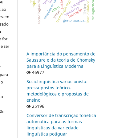
estudos da interpretação
tecnologias digitais
xiangdong li
tecnologia digital
anáfora
maingueneau
ou
livro didático
léxico
ethos
narrativas
s ao
interação
libras
devem
gesto musical
usado
a
 for
e ser
A importância do pensamento de
Saussure e da teoria de Chomsky
para a Linguística Moderna
r
46977
 para
Sociolinguística variacionista:
do
pressupostos teórico-
metodológicos e propostas de
ou
ensino
25196
ção
Conversor de transcrição fonética
automática para as formas
linguísticas da variedade
linguística potiguar