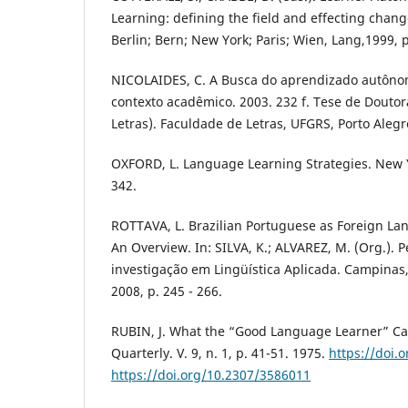
Learning: defining the field and effecting chan
Berlin; Bern; New York; Paris; Wien, Lang,1999, p
NICOLAIDES, C. A Busca do aprendizado autôno
contexto acadêmico. 2003. 232 f. Tese de Dout
Letras). Faculdade de Letras, UFGRS, Porto Alegr
OXFORD, L. Language Learning Strategies. New 
342.
ROTTAVA, L. Brazilian Portuguese as Foreign L
An Overview. In: SILVA, K.; ALVAREZ, M. (Org.). 
investigação em Lingüística Aplicada. Campinas,
2008, p. 245 - 266.
RUBIN, J. What the “Good Language Learner” C
Quarterly. V. 9, n. 1, p. 41-51. 1975.
https://doi.
https://doi.org/10.2307/3586011