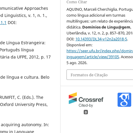
Como Citar
ommunicative Approaches
AQUINO, Marceli Cherchiglia. Portug
Linguistics, v. 1, n. 1.,
como língua adicional em turmas
multilíngues: um relato de experiênci
.1.1
DOI:
didática.
Domínios de Lingu@gem
,
Uberlândia, v. 12, n. 2, p. 857–870, 201
DOI:
10.14393/DL34-v12n2a2018-5
.
de Língua Estrangeira:
Disponível em:
 Português língua
https://seer.ufu.br/index.php/domin
itária da UFPE, 2012, p. 17
inguagem/article/view/39105
. Acess
5 ago. 2026.
Formatos de Citação
de língua e cultura. Belo
UMFIT, C. (Eds.). The
xford University Press,
0
acquiring autonomy. In:
onomy in Language