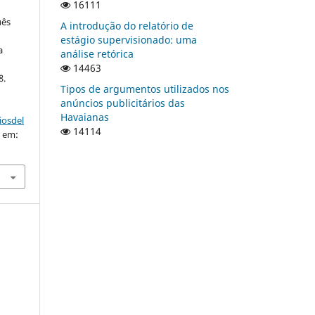
16111
uês
A introdução do relatório de
estágio supervisionado: uma
a
análise retórica
14463
8.
Tipos de argumentos utilizados nos
anúncios publicitários das
Havaianas
iosdel
14114
o em: