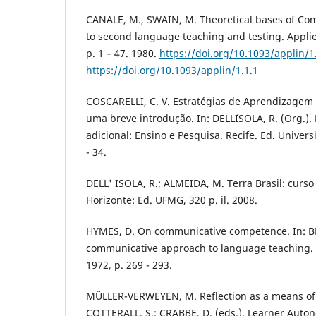
CANALE, M., SWAIN, M. Theoretical bases of C
to second language teaching and testing. Applied 
p. 1 – 47. 1980.
https://doi.org/10.1093/applin/1
https://doi.org/10.1093/applin/1.1.1
COSCARELLI, C. V. Estratégias de Aprendizagem 
uma breve introdução. In: DELL´ISOLA, R. (Org.).
adicional: Ensino e Pesquisa. Recife. Ed. Univers
- 34.
DELL' ISOLA, R.; ALMEIDA, M. Terra Brasil: curso 
Horizonte: Ed. UFMG, 320 p. il. 2008.
HYMES, D. On communicative competence. In: BR
communicative approach to language teaching. O
1972, p. 269 - 293.
MÜLLER-VERWEYEN, M. Reflection as a means of 
COTTERALL, S.; CRABBE, D. (eds.). Learner Aut