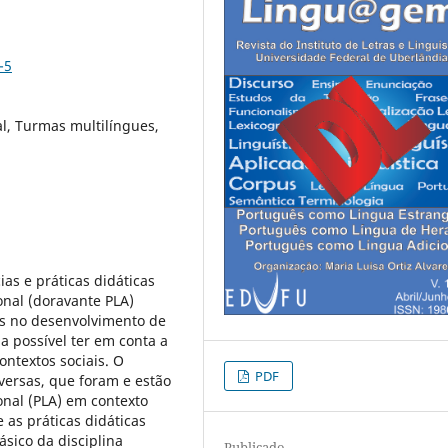
-5
l, Turmas multilíngues,
as e práticas didáticas
nal (doravante PLA)
res no desenvolvimento de
a possível ter em conta a
ontextos sociais. O
PDF
versas, que foram e estão
nal (PLA) em contexto
 as práticas didáticas
sico da disciplina
Publicado