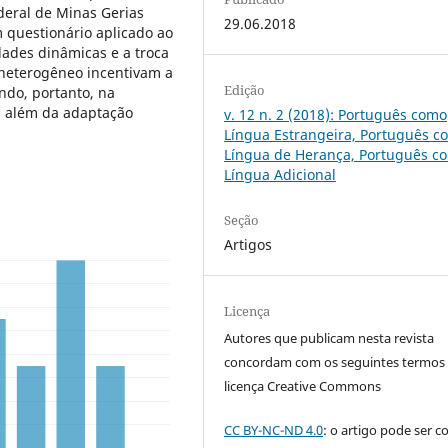
deral de Minas Gerias
29.06.2018
 questionário aplicado ao
dades dinâmicas e a troca
heterogêneo incentivam a
Edição
ndo, portanto, na
, além da adaptação
v. 12 n. 2 (2018): Português como
Língua Estrangeira, Português c
Língua de Herança, Português c
Língua Adicional
Seção
Artigos
Licença
Autores que publicam nesta revista
concordam com os seguintes termos
licença Creative Commons
CC BY-NC-ND 4.0
: o artigo pode ser c