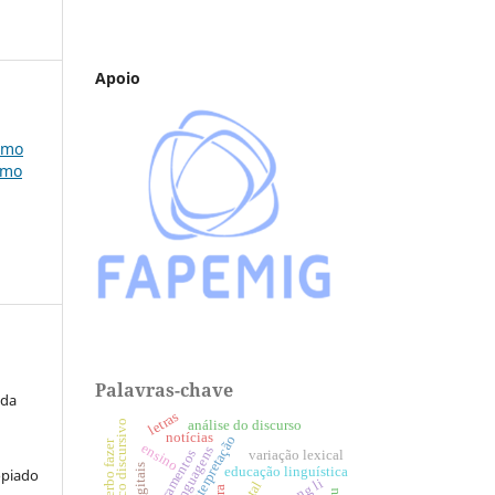
Apoio
omo
omo
Palavras-chave
 da
letras
tópico discursivo
análise do discurso
notícias
verbo fazer
ensino
linguagens
letramentos
variação lexical
educação linguística
opiado