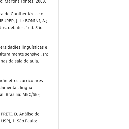
o: Martins Fontes, 2003.
ca de Gunther Kress: o
URER, J. L.; BONINI, A.;
dos, debates. 1ed. São
rsidadies linguísticas e
lturalmente sensível. In:
enas da sala de aula.
arâmetros curriculares
ndamental: língua
. Brasília: MEC/SEF,
 PRETI, D. Análise de
 USP), 1, São Paulo: