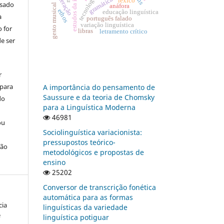
interação
gramática
léxico
usado
gesto musical
anáfora
ethos
educação linguística
a
português falado
variação linguística
 for
libras
letramento crítico
e ser
r
 para
A importância do pensamento de
Saussure e da teoria de Chomsky
do
para a Linguística Moderna
46981
ou
Sociolinguística variacionista:
pressupostos teórico-
ção
metodológicos e propostas de
ensino
25202
Conversor de transcrição fonética
automática para as formas
cia
linguísticas da variedade
e
linguística potiguar