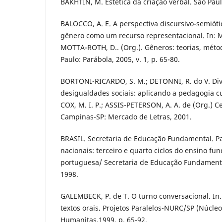
BAKHTIN, M. Estética da criação verbal. São Paul
BALOCCO, A. E. A perspectiva discursivo-semióti
gênero como um recurso representacional. In: ME
MOTTA-ROTH, D.. (Org.). Gêneros: teorias, méto
Paulo: Parábola, 2005, v. 1, p. 65-80.
BORTONI-RICARDO, S. M.; DETONNI, R. do V. Dive
desigualdades sociais: aplicando a pedagogia cu
COX, M. I. P.; ASSIS-PETERSON, A. A. de (Org.) C
Campinas-SP: Mercado de Letras, 2001.
BRASIL. Secretaria de Educação Fundamental. P
nacionais: terceiro e quarto ciclos do ensino fu
portuguesa/ Secretaria de Educação Fundamental
1998.
GALEMBECK, P. de T. O turno conversacional. In.
textos orais. Projetos Paralelos-NURC/SP (Núcleo
Humanitas,1999, p. 65-92.