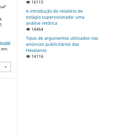
16115
oal”
A introdução do relatório de
estágio supervisionado: uma
m
,
análise retórica
7.
14464
Tipos de argumentos utilizados nos
iosdel
anúncios publicitários das
o em:
Havaianas
14116