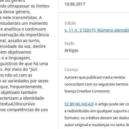
ise do gênero
10.06.2017
do ultrapassar os limites
ca desse gênero,
s nele transmitidas. A
os estudantes um momento
Edição
 e analítica o continuum
v. 11 n. 3 (2017): Número atemát
bservação da importância
al, assalto ao turno,
Seção
ensidade da voz, dentre
Artigos
bém objetivamos
ua e a linguagem,
inguísticos de que há uma
s. Por meio do “Júri
Licença
ho não só com as
Autores que publicam nesta revista
 as variedades por vezes
concordam com os seguintes termos
e que, frequentemente,
licença Creative Commons
es objetivam também
racterizam a identidade
textual/discursivo
CC BY-NC-ND 4.0
: o artigo pode ser c
mos competências de uso
e redistribuído em qualquer suporte 
formato; os créditos devem ser dado
autor original e mudanças no texto 