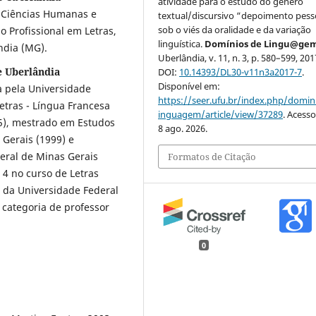
atividade para o estudo do gênero
e Ciências Humanas e
textual/discursivo “depoimento pess
sob o viés da oralidade e da variação
o Profissional em Letras,
linguística.
Domínios de Lingu@ge
ndia (MG).
Uberlândia, v. 11, n. 3, p. 580–599, 201
e Uberlândia
DOI:
10.14393/DL30-v11n3a2017-7
.
Disponível em:
a pela Universidade
https://seer.ufu.br/index.php/domin
etras - Língua Francesa
inguagem/article/view/37289
. Acess
5), mestrado em Estudos
8 ago. 2026.
 Gerais (1999) e
eral de Minas Gerais
Formatos de Citação
 4 no curso de Letras
ca da Universidade Federal
categoria de professor
0