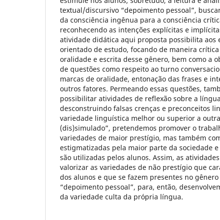
estimule nos alunos, sobretudo, a leitura e anál
textual/discursivo “depoimento pessoal”, buscan
da consciência ingênua para a consciência críti
reconhecendo as intenções explícitas e implícita
atividade didática aqui proposta possibilita a
orientado de estudo, focando de maneira crítica
oralidade e escrita desse gênero, bem como a o
de questões como respeito ao turno conversacion
marcas de oralidade, entonação das frases e int
outros fatores. Permeando essas questões, tam
possibilitar atividades de reflexão sobre a líng
desconstruindo falsas crenças e preconceitos l
variedade linguística melhor ou superior a outra
(dis)simulado”, pretendemos promover o trabal
variedades de maior prestígio, mas também com
estigmatizadas pela maior parte da sociedade 
são utilizadas pelos alunos. Assim, as atividad
valorizar as variedades de não prestígio que ca
dos alunos e que se fazem presentes no gênero 
“depoimento pessoal”, para, então, desenvolve
da variedade culta da própria língua.