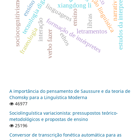
educação linguística
estudos da interpretação
tecnologia digital
narrativas
sociocognitivismo
xiangdong li
linguagens
ensino
libras
formação de intérpretes
interação
fraseologia
letramentos
verbo fazer
ethos
A importância do pensamento de Saussure e da teoria de
Chomsky para a Linguística Moderna
46977
Sociolinguística variacionista: pressupostos teórico-
metodológicos e propostas de ensino
25196
Conversor de transcrição fonética automática para as