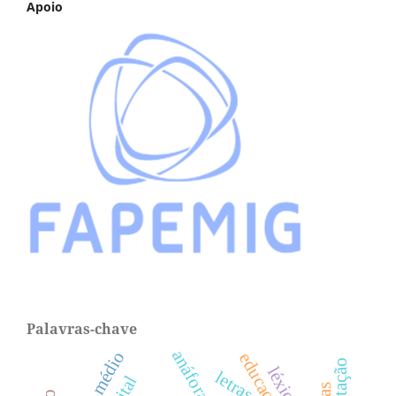
Apoio
Palavras-chave
anáfora
ensino médio
léxico
letras