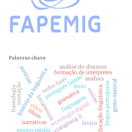
Palavras-chave
análise do discurso
notícias
história da linguística
formação de intérpretes
português falado
verbo fazer
anáfora
gesto musical
língua portuguesa
interação
texto
educação linguística
fraseologia
ensino
gramática
linguagens
letramentos
tecnologia digital
ethos
libras
xiangdong li
narrativas
léxico
ensino médio