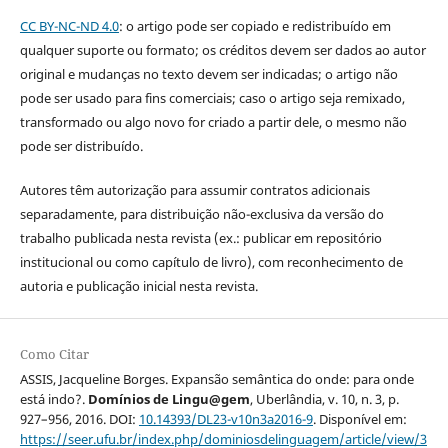
CC BY-NC-ND 4.0
: o artigo pode ser copiado e redistribuído em
qualquer suporte ou formato; os créditos devem ser dados ao autor
original e mudanças no texto devem ser indicadas; o artigo não
pode ser usado para fins comerciais; caso o artigo seja remixado,
transformado ou algo novo for criado a partir dele, o mesmo não
pode ser distribuído.
Autores têm autorização para assumir contratos adicionais
separadamente, para distribuição não-exclusiva da versão do
trabalho publicada nesta revista (ex.: publicar em repositório
institucional ou como capítulo de livro), com reconhecimento de
autoria e publicação inicial nesta revista.
Como Citar
ASSIS, Jacqueline Borges. Expansão semântica do onde: para onde
está indo?.
Domínios de Lingu@gem
, Uberlândia, v. 10, n. 3, p.
927–956, 2016. DOI:
10.14393/DL23-v10n3a2016-9
. Disponível em:
https://seer.ufu.br/index.php/dominiosdelinguagem/article/view/3