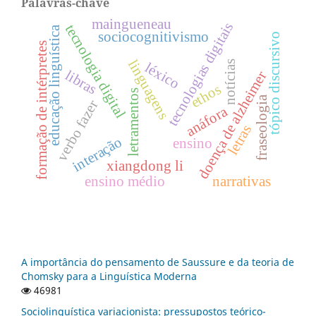
Palavras-chave
maingueneau
tecnologias digitais
tecnologia digital
educação linguística
sociocognitivismo
tópico discursivo
formação de intérpretes
linguagens
notícias
léxico
libras
doença de alzheimer
ethos
letramentos
fraseologia
verbo fazer
anáfora
letras
interação
ensino
xiangdong li
ensino médio
narrativas
A importância do pensamento de Saussure e da teoria de
Chomsky para a Linguística Moderna
46981
Sociolinguística variacionista: pressupostos teórico-