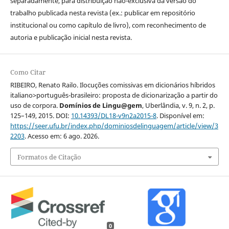
separadamente, para distribuição não-exclusiva da versão do
trabalho publicada nesta revista (ex.: publicar em repositório
institucional ou como capítulo de livro), com reconhecimento de
autoria e publicação inicial nesta revista.
Como Citar
RIBEIRO, Renato Railo. Ilocuções comissivas em dicionários híbridos
italiano>português-brasileiro: proposta de dicionarização a partir do
uso de corpora.
Domínios de Lingu@gem
, Uberlândia, v. 9, n. 2, p.
125–149, 2015. DOI:
10.14393/DL18-v9n2a2015-8
. Disponível em:
https://seer.ufu.br/index.php/dominiosdelinguagem/article/view/3
2203
. Acesso em: 6 ago. 2026.
Formatos de Citação
0