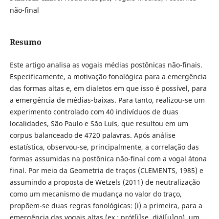
não-final
Resumo
Este artigo analisa as vogais médias postônicas não-finais.
Especificamente, a motivação fonológica para a emergência
das formas altas e, em dialetos em que isso é possível, para
a emergência de médias-baixas. Para tanto, realizou-se um
experimento controlado com 40 indivíduos de duas
localidades, São Paulo e São Luís, que resultou em um
corpus balanceado de 4720 palavras. Após análise
estatística, observou-se, principalmente, a correlação das
formas assumidas na postônica não-final com a vogal átona
final. Por meio da Geometria de traços (CLEMENTS, 1985) e
assumindo a proposta de Wetzels (2011) de neutralização
como um mecanismo de mudança no valor do traço,
propõem-se duas regras fonológicas: (i) a primeira, para a
emergência das vogais altas (ex.: prót[i]se, diál[u]go), um