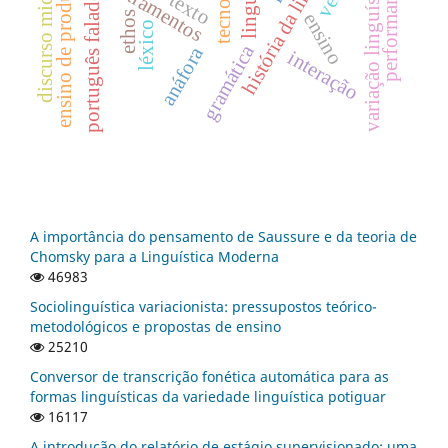
ensino de produção textual
história da linguística
discurso midiático
variação linguística
letramentos
texto
português falado
ensino
ethos
léxico
gramática
anáfora
interação
A importância do pensamento de Saussure e da teoria de
Chomsky para a Linguística Moderna
46983
Sociolinguística variacionista: pressupostos teórico-
metodológicos e propostas de ensino
25210
Conversor de transcrição fonética automática para as
formas linguísticas da variedade linguística potiguar
16117
A introdução do relatório de estágio supervisionado: uma