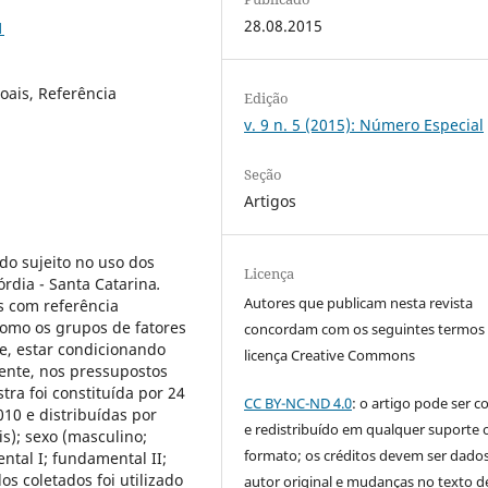
28.08.2015
1
oais, Referência
Edição
v. 9 n. 5 (2015): Número Especial
Seção
Artigos
do sujeito no uso dos
Licença
órdia - Santa Catarina
.
Autores que publicam nesta revista
s com referência
omo os grupos de fatores
concordam com os seguintes termos
e, estar condicionando
licença Creative Commons
mente, nos pressupostos
stra foi constituída por 24
CC BY-NC-ND 4.0
: o artigo pode ser c
010 e distribuídas por
e redistribuído em qualquer suporte 
s); sexo (masculino;
formato; os créditos devem ser dado
ntal I; fundamental II;
os coletados foi utilizado
autor original e mudanças no texto 