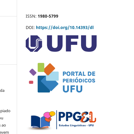
ISSN:
1980-5799
DOI:
https://doi.org/10.14393/dl
 da
opiado
ou
s ao
devem