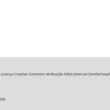
 Licença Creative Commons Atribuição-NãoComercial-SemDerivações
024.