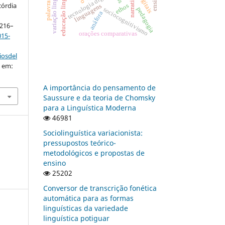
educação linguística
variação linguística
tecnologia digital
narrativas
córdia
ethos
linguagens
pedagogia
sociocognitivismo
anáfora
. 216–
orações comparativas
015-
iosdel
o em:
A importância do pensamento de
Saussure e da teoria de Chomsky
para a Linguística Moderna
46981
Sociolinguística variacionista:
pressupostos teórico-
metodológicos e propostas de
ensino
25202
Conversor de transcrição fonética
automática para as formas
linguísticas da variedade
linguística potiguar