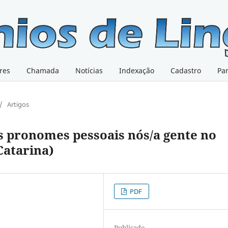
res
Chamada
Notícias
Indexação
Cadastro
Pa
/
Artigos
s pronomes pessoais nós/a gente no
Catarina)
PDF
Publicado