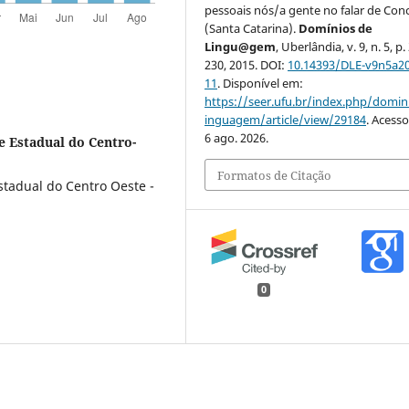
pessoais nós/a gente no falar de Con
(Santa Catarina).
Domínios de
Lingu@gem
, Uberlândia, v. 9, n. 5, p
230, 2015. DOI:
10.14393/DLE-v9n5a2
11
. Disponível em:
https://seer.ufu.br/index.php/domin
inguagem/article/view/29184
. Acess
6 ago. 2026.
e Estadual do Centro-
Formatos de Citação
stadual do Centro Oeste -
0