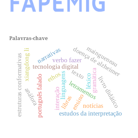
Palavras-chave
maingueneau
doença de alzheimer
narrativas
xiangdong li
estruturas conformativas
verbo fazer
tecnologia digital
gramática
texto
ethos
linguagens
léxico
português falado
livro didático
letramentos
anáfora
interação
ensino
libras
notícias
estudos da interpretação