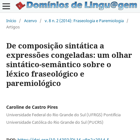
Início
/
Acervo
/
v. 8 n. 2 (2014): Fraseologia e Paremiologia
/
Artigos
De composição sintática a
expressões congeladas: um olhar
sintático-semântico sobre o
léxico fraseológico e
paremiológico
Caroline de Castro Pires
Universidade Federal do Rio Grande do Sul (UFRGS) Pontifícia
Universidade Católica do Rio Grande do Sul (PUCRS)
DOI:
https://doi.org/10.14393/DL16-v8n2a2014-5