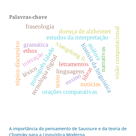
Palavras-chave
fraseologia
visão computacional
doença de alzheimer
estudos da interpretação
xiangdong li
tópico discursivo
gramática
anáfora
história da linguística
português falado
narrativas
ethos
interação
tecnologia digital
letramentos
léxico
libras
linguagens
ensino
texto
notícias
orações comparativas
A importância do pensamento de Saussure e da teoria de
Chomsky para a Linguística Moderna