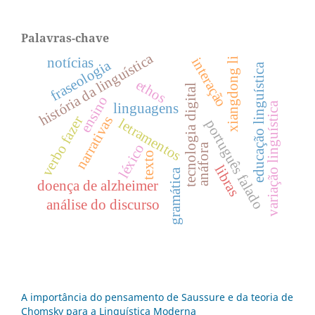
Palavras-chave
história da linguística
notícias
interação
xiangdong li
fraseologia
educação linguística
ethos
tecnologia digital
ensino
variação linguística
linguagens
verbo fazer
narrativas
letramentos
português falado
léxico
anáfora
texto
libras
gramática
doença de alzheimer
análise do discurso
A importância do pensamento de Saussure e da teoria de
Chomsky para a Linguística Moderna