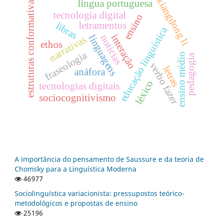
xiangdong li
estruturas conformativas
língua portuguesa
tecnologia digital
ensino
libras
letramentos
educação linguística
interação
notícias
linguagens
narrativas
ethos
fraseologia
ensino médio
pedagogia
verbo fazer
letras
anáfora
léxico
tecnologias digitais
sociocognitivismo
A importância do pensamento de Saussure e da teoria de
Chomsky para a Linguística Moderna
46977
Sociolinguística variacionista: pressupostos teórico-
metodológicos e propostas de ensino
25196