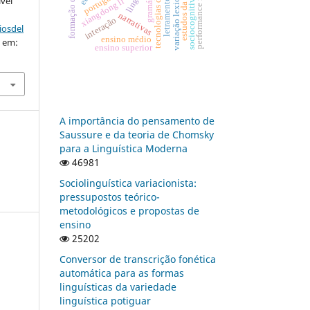
performance musical
tecnologias digitais
sociocognitivismo
gramática
variação lexical
letramentos
ível
xiangdong li
narrativas
interação
iosdel
ensino médio
o em:
ensino superior
A importância do pensamento de
Saussure e da teoria de Chomsky
para a Linguística Moderna
46981
Sociolinguística variacionista:
pressupostos teórico-
metodológicos e propostas de
ensino
25202
Conversor de transcrição fonética
automática para as formas
linguísticas da variedade
linguística potiguar