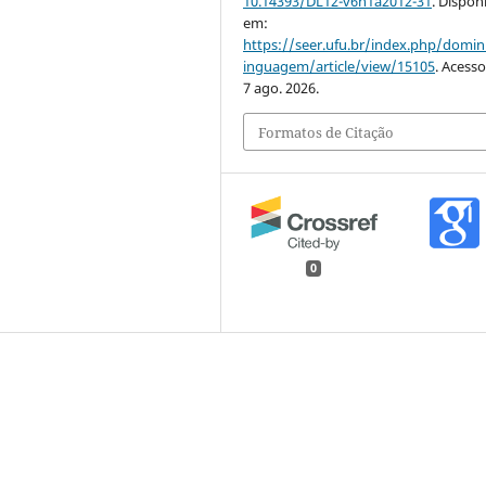
10.14393/DL12-v6n1a2012-31
. Dispon
em:
https://seer.ufu.br/index.php/domin
inguagem/article/view/15105
. Acess
7 ago. 2026.
Formatos de Citação
0