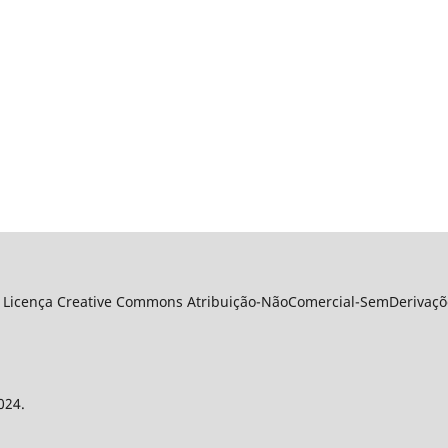
 Licença Creative Commons Atribuição-NãoComercial-SemDerivações
024.