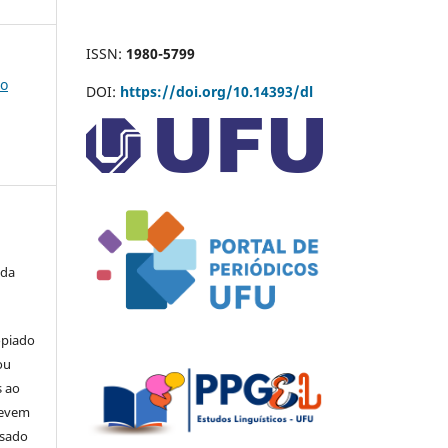
ISSN:
1980-5799
co
DOI:
https://doi.org/10.14393/dl
 da
opiado
ou
s ao
devem
usado