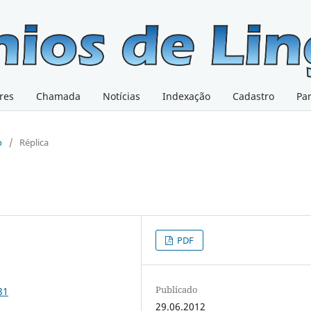
res
Chamada
Notícias
Indexação
Cadastro
Pa
o
/
Réplica
PDF
Publicado
31
29.06.2012