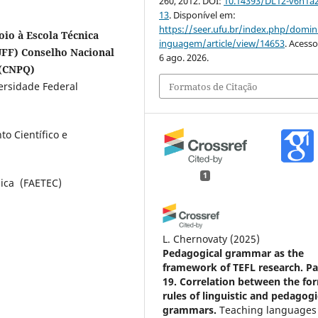
260, 2012. DOI:
10.14393/DL12-v6n1a
13
. Disponível em:
https://seer.ufu.br/index.php/domin
io à Escola Técnica
inguagem/article/view/14653
. Acess
UFF) Conselho Nacional
6 ago. 2026.
 (CNPQ)
rsidade Federal
Formatos de Citação
o Científico e
1
nica (FAETEC)
L. Chernovaty
(2025)
Pedagogical grammar as the
framework of TEFL research. Pa
19. Correlation between the fo
rules of linguistic and pedagogi
grammars.
Teaching languages