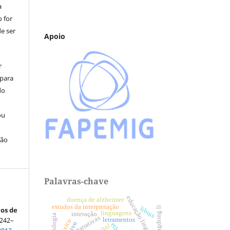
a
 for
e ser
Apoio
r
 para
do
ou
ção
Palavras-chave
educação linguística
doença de alzheimer
estudos da interpretação
xiangdong li
libras
os de
linguagens
interação
fraseologia
narrativas
. 242–
letramentos
léxico