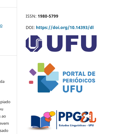
ISSN:
1980-5799
co
DOI:
https://doi.org/10.14393/dl
 da
opiado
ou
s ao
devem
usado