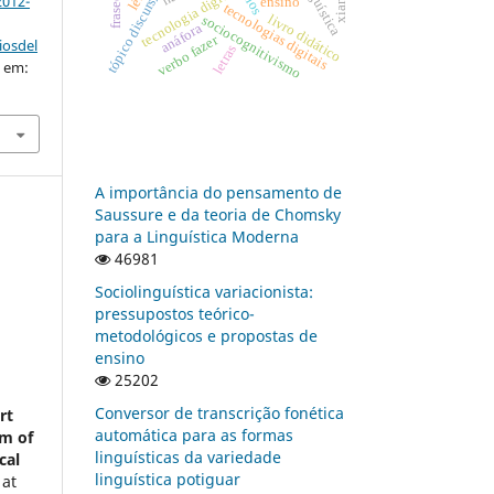
tópico discursivo
ethos
tecnologia digital
2012-
ensino
tecnologias digitais
livro didático
sociocognitivismo
anáfora
verbo fazer
iosdel
letras
o em:
A importância do pensamento de
Saussure e da teoria de Chomsky
para a Linguística Moderna
46981
Sociolinguística variacionista:
pressupostos teórico-
metodológicos e propostas de
ensino
25202
Conversor de transcrição fonética
rt
automática para as formas
rm of
linguísticas da variedade
cal
linguística potiguar
 at