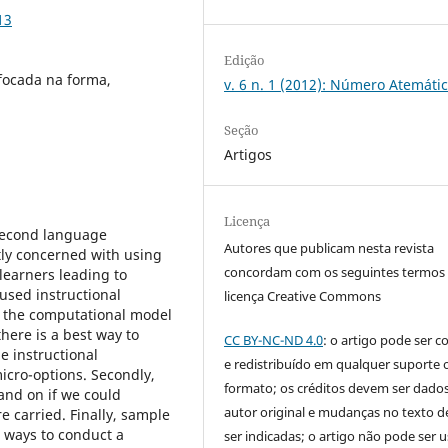
13
Edição
 focada na forma,
v. 6 n. 1 (2012): Número Atemáti
Seção
Artigos
Licença
 second language
Autores que publicam nesta revista
tly concerned with using
concordam com os seguintes termos
learners leading to
cused instructional
licença Creative Commons
f the computational model
here is a best way to
CC BY-NC-ND 4.0
: o artigo pode ser c
he instructional
e redistribuído em qualquer suporte 
micro-options. Secondly,
formato; os créditos devem ser dado
and on if we could
autor original e mudanças no texto 
e carried. Finally, sample
e ways to conduct a
ser indicadas; o artigo não pode ser 