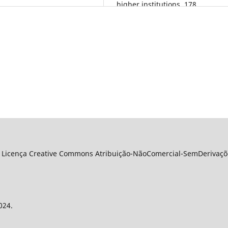
higher institutions, 178.
10.26565/2073-4379-2025-47-11
 Licença Creative Commons Atribuição-NãoComercial-SemDerivações
024.