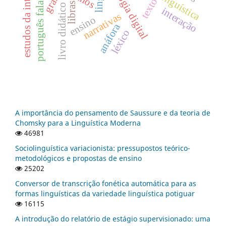
estudos da interpretação
tecnologia digital
português falado
texto
libras
livro didático
interação
narrativas
ensino
anáfora
léxico
A importância do pensamento de Saussure e da teoria de
Chomsky para a Linguística Moderna
46981
Sociolinguística variacionista: pressupostos teórico-
metodológicos e propostas de ensino
25202
Conversor de transcrição fonética automática para as
formas linguísticas da variedade linguística potiguar
16115
A introdução do relatório de estágio supervisionado: uma