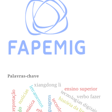
Palavras-chave
xiangdong li
letramentos
ensino superior
notícias
tecnologias digitais
verbo fazer
linguagens
história da linguística
gramática
ethos