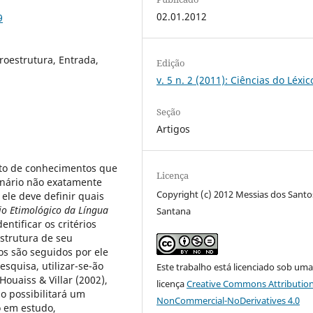
02.01.2012
9
roestrutura, Entrada,
Edição
v. 5 n. 2 (2011): Ciências do Léxic
Seção
Artigos
to de conhecimentos que
Licença
ionário não exatamente
Copyright (c) 2012 Messias dos Santo
ele deve definir quais
io Etimológico da Língua
Santana
entificar os critérios
strutura de seu
os são seguidos por ele
squisa, utilizar-se-ão
Este trabalho está licenciado sob um
ouaiss & Villar (2002),
licença
Creative Commons Attribution
go possibilitará um
NonCommercial-NoDerivatives 4.0
o em estudo,