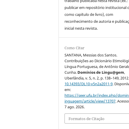
trabalho publicada nesta revista (ex.:
publicar em repositório institucional 
como capítulo de livro), com
reconhecimento de autoria e publica
inicial nesta revista.
Como Citar
SANTANA, Messias dos Santos.
Contribuições ao Dicionário Etimológ
Língua Portuguesa, de Antônio Geral
Cunha.
Domínios de Lingu@gem
,
Uberlândia, v. 5, n. 2, p. 138–149, 2012
10.14393/DL10-v5n2a2011-9
. Disponív
em:
https://seer.ufu.br/index.php/domin
inguagem/article/view/13707
. Acess
7 ago. 2026.
Formatos de Citação