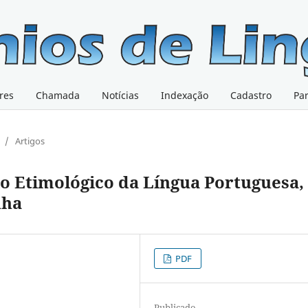
res
Chamada
Notícias
Indexação
Cadastro
Pa
/
Artigos
io Etimológico da Língua Portuguesa,
nha
PDF
Publicado