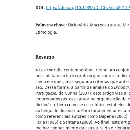
DOI:
https://doi.org/10.14393/DL10-v5n2a2011-
Palavras-chave:
Dicionário, Macroestrutura, Mic
Etimologia.
Resumo
A Lexicografia contemporânea reúne um conjun
possibilitam ao lexicógrafo organizar o seu dic
como ele quer, mas segundo critérios que antes 
são. Dessa forma, a partir da análise do
Dicionár
Portuguesa,
de Cunha (2007), este artigo visa a id
empregados por esse autor na organização da e
dicionário, bem como se os critérios estabelecid
ao longo do dicionário. Para fundamentar esta pe
como referenciais autores como Dapena (2002), H
Faria (1985) e Santana (2009). Ao final, este arti
melhor conhecimento da estrutura do dicionári