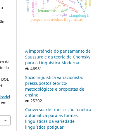
verbo fazer
linguagens
gesto musical
tecnologia digital
narrativas
texto
ou
ethos
letramentos
interação
xiangdong li
perspectivas teóricas linguísticas
ção
A importância do pensamento de
Saussure e da teoria de Chomsky
ico da
para a Linguística Moderna
do da
46981
Sociolinguística variacionista:
. DOI:
pressupostos teórico-
el
metodológicos e propostas de
ensino
iosdel
25202
o em:
Conversor de transcrição fonética
automática para as formas
linguísticas da variedade
linguística potiguar