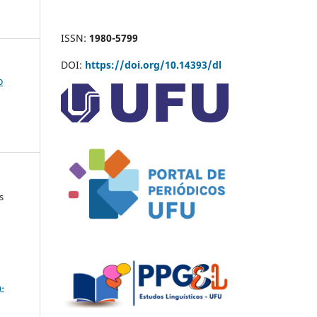
ISSN:
1980-5799
DOI:
https://doi.org/10.14393/dl
o
s
a
-