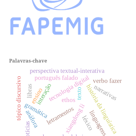
Palavras-chave
perspectiva textual-interativa
tecnologia digital
português falado
tópico discursivo
verbo fazer
interação
narrativas
história da linguística
libras
ensino
texto
ethos
gramática
xiangdong li
letramentos
anáfora
linguagens
léxico
notícias