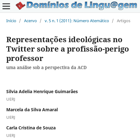
Início
/
Acervo
/
v. 5 n. 1 (2011): Número Atemático
/
Artigos
Representações ideológicas no
Twitter sobre a profissão-perigo
professor
uma análise sob a perspectiva da ACD
Silvia Adelia Henrique Guimarães
UERJ
Marcela da Silva Amaral
UERJ
Carla Cristina de Souza
UERJ