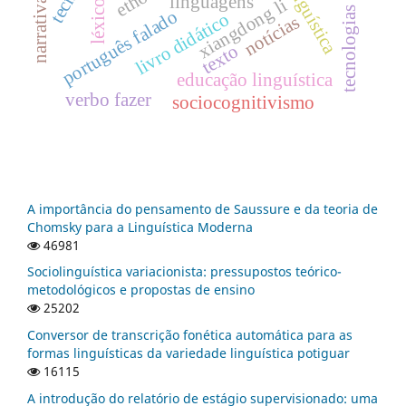
tecnologias digitais
ethos
narrativas
linguagens
xiangdong li
léxico
português falado
livro didático
notícias
texto
educação linguística
verbo fazer
sociocognitivismo
A importância do pensamento de Saussure e da teoria de
Chomsky para a Linguística Moderna
46981
Sociolinguística variacionista: pressupostos teórico-
metodológicos e propostas de ensino
25202
Conversor de transcrição fonética automática para as
formas linguísticas da variedade linguística potiguar
16115
A introdução do relatório de estágio supervisionado: uma