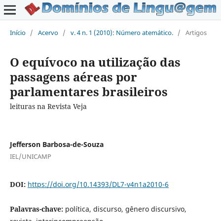
Início
/
Acervo
/
v. 4 n. 1 (2010): Número atemático.
/
Artigos
O equívoco na utilização das
passagens aéreas por
parlamentares brasileiros
leituras na Revista Veja
Jefferson Barbosa-de-Souza
IEL/UNICAMP
DOI:
https://doi.org/10.14393/DL7-v4n1a2010-6
Palavras-chave:
política, discurso, gênero discursivo,