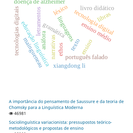
doença de alzheimer
léxico
livro didático
tecnologias digitais
letramentos
tecnologia digital
libras
linguagens
educação linguística
ensino médio
gramática
anáfora
narrativas
maingueneau
texto
ensino
ethos
português falado
xiangdong li
A importância do pensamento de Saussure e da teoria de
Chomsky para a Linguística Moderna
46981
Sociolinguística variacionista: pressupostos teórico-
metodológicos e propostas de ensino