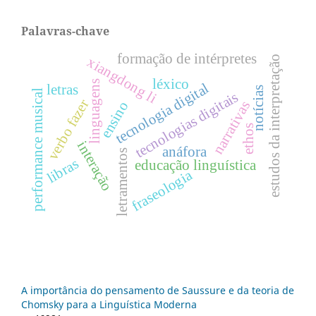
Palavras-chave
formação de intérpretes
estudos da interpretação
xiangdong li
léxico
linguagens
tecnologia digital
letras
notícias
performance musical
tecnologias digitais
verbo fazer
narrativas
ensino
ethos
interação
anáfora
letramentos
libras
educação linguística
fraseologia
A importância do pensamento de Saussure e da teoria de
Chomsky para a Linguística Moderna