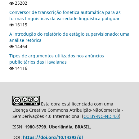
25202
Conversor de transcrição fonética automática para as
formas linguísticas da variedade linguística potiguar
16115
A introdução do relatório de estágio supervisionado: uma
análise retórica
14464
Tipos de argumentos utilizados nos anúncios
publicitários das Havaianas
14116
Esta obra está licenciada com uma
Licença Creative Commons Atribuição-NãoComercial-
SemDerivações 4.0 Internacional (
CC BY-NC-ND 4.0
).
ISSN:
1980-5799. Uberlândia, BRASIL.
DOI:
https://doi.org/10.14393/dl