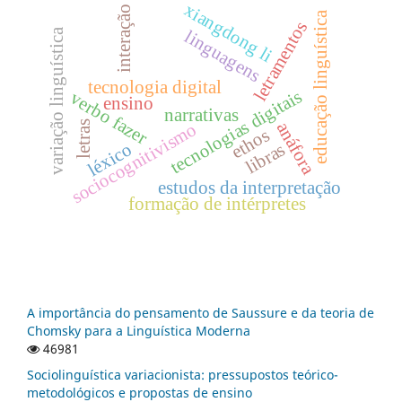
xiangdong li
interação
educação linguística
letramentos
variação linguística
linguagens
tecnologia digital
tecnologias digitais
verbo fazer
ensino
narrativas
letras
anáfora
sociocognitivismo
ethos
libras
léxico
estudos da interpretação
formação de intérpretes
A importância do pensamento de Saussure e da teoria de
Chomsky para a Linguística Moderna
46981
Sociolinguística variacionista: pressupostos teórico-
metodológicos e propostas de ensino