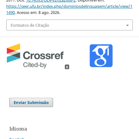
2011. DOI:
10.14393/DL4-v2n2a2008-2
. Disponível em:
https://seer.ufu.br/index.php/dominiosdelinguagem/article/view/1
1490
. Acesso em: 8 ago. 2026.
Formatos de Citação
0
Enviar Submissão
Idioma