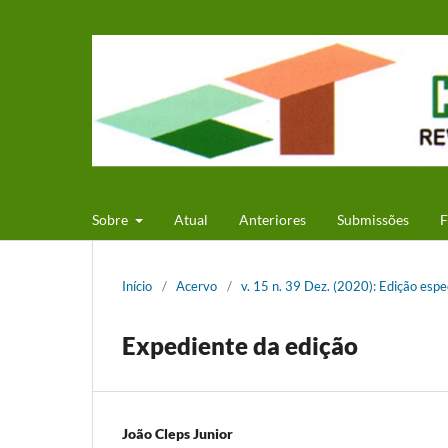
Sobre
Atual
Anteriores
Submissões
F
Início
/
Acervo
/
v. 15 n. 39 Dez. (2020): Edição esp
Expediente da edição
João Cleps Junior