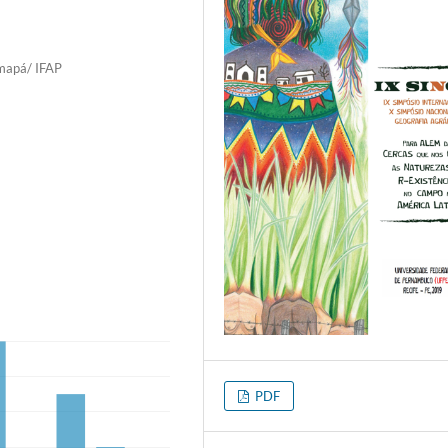
Amapá/ IFAP
PDF