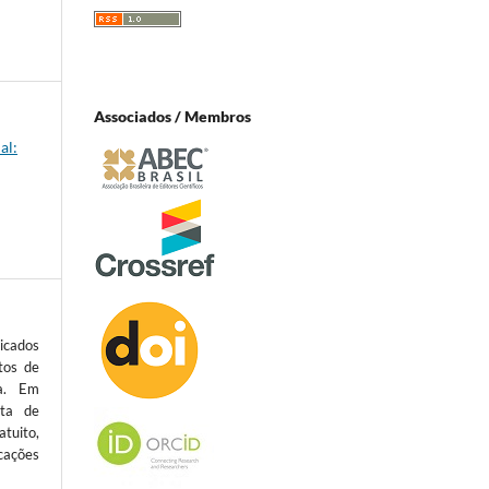
Associados / Membros
al:
icados
tos de
ta. Em
sta de
atuito,
cações