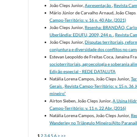
João Cleps Junior,
Apresentação
,
Revista Camp
Mário Júnior de Carvalho Arnaud, João Cleps 
Campo-Território: v. 16 n. 40 Abr. (2021)
João Cleps Junior,
Resenha: BRANDÃO, Carlos 
Uberlândia: EDUFU, 2009, 244 p.
,
Revista Cam
João Cleps Junior,
Disputas territoriais, refo
conjuntura e diversidade dos conflitos no ca
Estevan Leopoldo de Freitas Coca, Janaina Fr
socioterritoriais, agroecologia e soberania a
Edição especial - REDE DATALUTA
Natália Lorena Campos, João Cleps Junior,
Ter
Gerais
,
Revista Campo-Território: v. 15 n. 36 
mineiro”
Airton Sieben, João Cleps Junior,
A Usina Hidre
Campo-Território: v. 11 n. 22 Abr. (2016)
Natália Lorena Campos, João Cleps Junior,
Red
Wanderley no Triângulo Mineiro/Alto Paran
1
2
3
4
5
6
>
>>