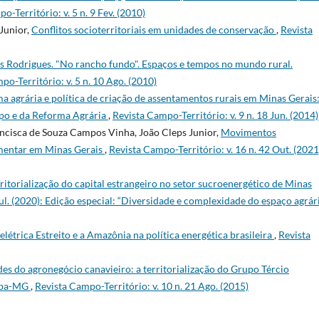
o-Território: v. 5 n. 9 Fev. (2010)
Junior,
Conflitos socioterritoriais em unidades de conservação
,
Revista
Rodrigues. "No rancho fundo". Espaços e tempos no mundo rural.
po-Território: v. 5 n. 10 Ago. (2010)
rma agrária e política de criação de assentamentos rurais em Minas Gerais
mpo e da Reforma Agrária
,
Revista Campo-Território: v. 9 n. 18 Jun. (2014)
ancisca de Souza Campos Vinha, João Cleps Junior,
Movimentos
limentar em Minas Gerais
,
Revista Campo-Território: v. 16 n. 42 Out. (2021
ritorialização do capital estrangeiro no setor sucroenergético de Minas
Jul. (2020): Edição especial: “Diversidade e complexidade do espaço agrár
létrica Estreito e a Amazônia na política energética brasileira
,
Revista
es do agronegócio canavieiro: a territorialização do Grupo Tércio
aíba-MG
,
Revista Campo-Território: v. 10 n. 21 Ago. (2015)