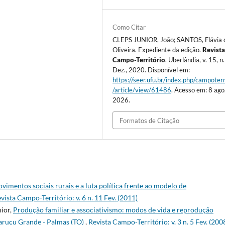
Como Citar
CLEPS JUNIOR, João; SANTOS, Flávia 
Oliveira. Expediente da edição.
Revist
Campo-Território
, Uberlândia, v. 15, n
Dez., 2020. Disponível em:
https://seer.ufu.br/index.php/campoterr
/article/view/61486
. Acesso em: 8 ago
2026.
Formatos de Citação
vimentos sociais rurais e a luta política frente ao modelo de
vista Campo-Território: v. 6 n. 11 Fev. (2011)
nior,
Produção familiar e associativismo: modos de vida e reprodução
aruçu Grande - Palmas (TO)
,
Revista Campo-Território: v. 3 n. 5 Fev. (200