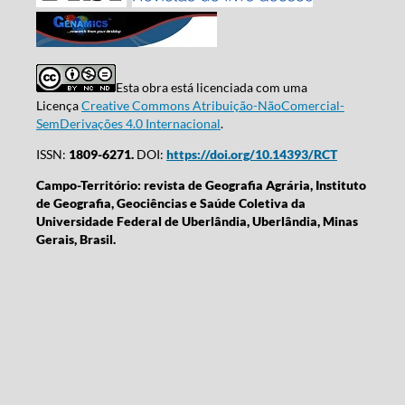
Esta obra está licenciada com uma
Licença
Creative Commons Atribuição-NãoComercial-
SemDerivações 4.0 Internacional
.
ISSN:
1809-6271.
DOI:
https://doi.org/10.14393/RCT
Campo-Território: revista de Geografia Agrária, Instituto
de Geografia, Geociências e Saúde Coletiva da
Universidade Federal de Uberlândia, Uberlândia, Minas
Gerais, Brasil.