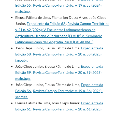
Edição 55
,
Revista Campo-Território: v. 19 n. 55 (2024):
maio/ago.
Eleusa Fátima de Lima, Flamarion Dutra Alves, João Cleps
Junior,
Expediente da Edição 62
,
Revista Campo-Território:
v. 21 n. 62 (2026): V Encuentro Latinoamericano de
Agricultura Urbana y Periurbana (ELAUP) y I Seminario
Latinoamericano de Geografía Rural (LAGRURAL)
João Cleps Junior, Eleusa Fátima de Lima,
Expediente da
Edição 58
,
Revista Campo-Território: v. 20 n. 58 (2025):
jan./abr.
João Cleps Junior, Eleusa Fátima de Lima,
Expediente da
Edição 59
,
Revista Campo-Território: v. 20 n. 59 (2025):
maio/ago.
João Cleps Junior, Eleusa Fátima de Lima,
Expediente da
Edição 56
,
Revista Campo-Território: v. 19 n. 56 (2024):
set./dez.
Eleusa Fátima de Lima, João Cleps Junior,
Expediente da
Edição 61
,
Revista Campo-Território: v. 20 n. 61 (2025):