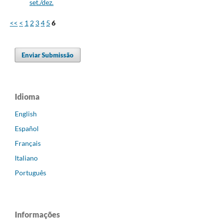
set./dez.
<<
<
1
2
3
4
5
6
Enviar Submissão
Idioma
English
Español
Français
Italiano
Português
Informações