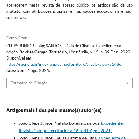
aparecerem nesta revista de acesso público, os artigos são de uso
gratuito, com atribuições próprias, em aplicações educacionais e não-
comerciais.
Como Citar
CLEPS JUNIOR, João; SANTOS, Flávia de Oliveira. Expediente da
edição.
Revista Campo-Território
, Uberlândia, v. 15, n. 39 Dez., 2020.
Disponível em:
https://seer.ufu.br/index.php/campoterritorio/article/view/61486
.
Acesso em: 6 ago. 2026.
Formatos de Citação
Artigos mais lidos pelo mesmo(s) autor(es)
João Cleps Junior, Natália Lorena Campos,
Expediente
,
Revista Campo-Território: v. 16 n. 41 Ago. (2021)
João Cleps Junior, Eleusa Fátima de Lima,
Expediente da