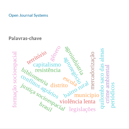
Open Journal Systems
Palavras-chave
gênero
agroindústria
quilombo saco das almas
território
formação socioespacial
mercadorização
agronegócio
capitalismo
crime ambiental
bibliometria
resistência
conflitos agrários
escola
bairro rural
justiça socioespacial
distrito
periódicos
município
violência lenta
brasil
legislações