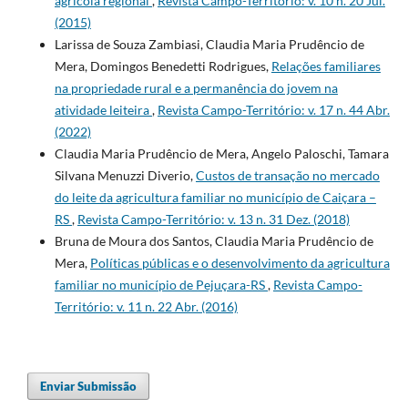
agrícola regional
,
Revista Campo-Território: v. 10 n. 20 Jul.
(2015)
Larissa de Souza Zambiasi, Claudia Maria Prudêncio de
Mera, Domingos Benedetti Rodrigues,
Relações familiares
na propriedade rural e a permanência do jovem na
atividade leiteira
,
Revista Campo-Território: v. 17 n. 44 Abr.
(2022)
Claudia Maria Prudêncio de Mera, Angelo Paloschi, Tamara
Silvana Menuzzi Diverio,
Custos de transação no mercado
do leite da agricultura familiar no município de Caiçara –
RS
,
Revista Campo-Território: v. 13 n. 31 Dez. (2018)
Bruna de Moura dos Santos, Claudia Maria Prudêncio de
Mera,
Políticas públicas e o desenvolvimento da agricultura
familiar no município de Pejuçara-RS
,
Revista Campo-
Território: v. 11 n. 22 Abr. (2016)
Enviar Submissão