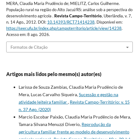
MERA, Claudia Maria Prudêncio de; MIELITZ, Carlos Guilherme.
População rural na região do Alto Jacuí/RS: análise sob a perspectiva do
desenvolvimento agrícola .
Revista Campo-Território
, Uberlândia, v. 7,
n. 14 Ago., 2012. DOI:
10.14393/RCT71414238
. Disponível em:
https://seer.ufu.br/index.php/campoterritorio/article/view/14238
.
Acesso em: 8 ago. 2026.
Formatos de Citação
Artigos mais lidos pelo mesmo(s) autor(es)
Larissa de Souza Zambias, Claudia Maria Prudêncio de
Mera, Lucas Carvalho Siqueira,
Sucessão e gestão na
atividade leiteira familiar
,
Revista Campo-Território: v. 15
n. 37 Ago. (2020)
Marcio Escobar Paixão, Claudia Maria Prudêncio de Mera,
Tamara Silvana Menuzzi Diverio,
Reprodução da
agricultura familiar frente ao modelo de desenvolvimento