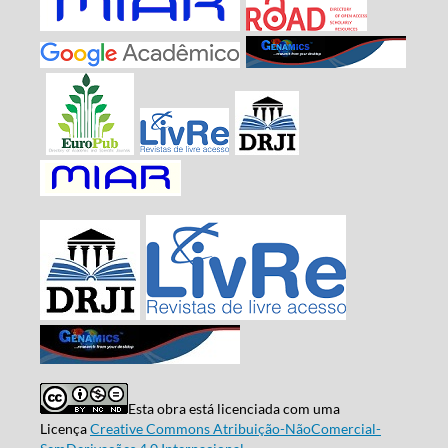
Esta obra está licenciada com uma
Licença
Creative Commons Atribuição-NãoComercial-