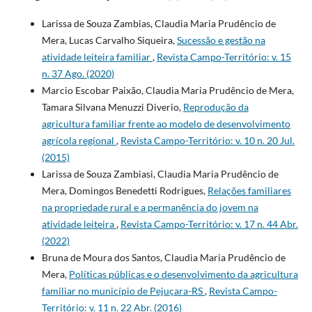
Larissa de Souza Zambias, Claudia Maria Prudêncio de
Mera, Lucas Carvalho Siqueira,
Sucessão e gestão na
atividade leiteira familiar
,
Revista Campo-Território: v. 15
n. 37 Ago. (2020)
Marcio Escobar Paixão, Claudia Maria Prudêncio de Mera,
Tamara Silvana Menuzzi Diverio,
Reprodução da
agricultura familiar frente ao modelo de desenvolvimento
agrícola regional
,
Revista Campo-Território: v. 10 n. 20 Jul.
(2015)
Larissa de Souza Zambiasi, Claudia Maria Prudêncio de
Mera, Domingos Benedetti Rodrigues,
Relações familiares
na propriedade rural e a permanência do jovem na
atividade leiteira
,
Revista Campo-Território: v. 17 n. 44 Abr.
(2022)
Bruna de Moura dos Santos, Claudia Maria Prudêncio de
Mera,
Políticas públicas e o desenvolvimento da agricultura
familiar no município de Pejuçara-RS
,
Revista Campo-
Território: v. 11 n. 22 Abr. (2016)