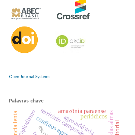
Open Journal Systems
Palavras-chave
território camponês
amazônia paraense
capitalismo
violência lenta
periódicos
agroindústria
conflitos agrários
escola