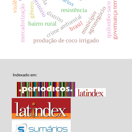
quilombo saco das almas
governança territorial
território
gênero
mercadorização
agronegócio
resistência
distrito
município
crime ambiental
brasil
bairro rural
produção de coco irrigado
Indexado em: