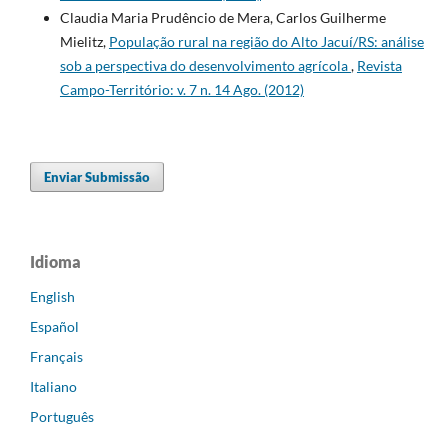
Claudia Maria Prudêncio de Mera, Carlos Guilherme
Mielitz,
População rural na região do Alto Jacuí/RS: análise
sob a perspectiva do desenvolvimento agrícola
,
Revista
Campo-Território: v. 7 n. 14 Ago. (2012)
Enviar Submissão
Idioma
English
Español
Français
Italiano
Português