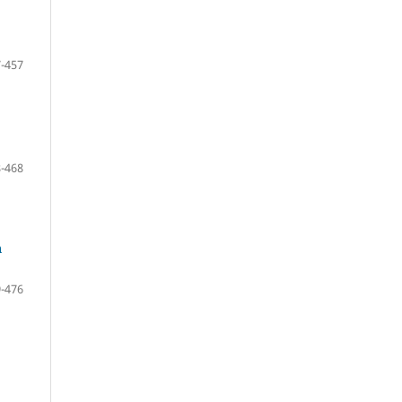
-457
-468
n
-476