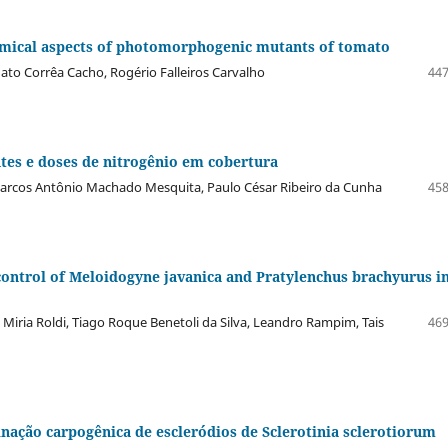
mical aspects of photomorphogenic mutants of tomato
nato Corrêa Cacho, Rogério Falleiros Carvalho
447
ntes e doses de nitrogênio em cobertura
Marcos Antônio Machado Mesquita, Paulo César Ribeiro da Cunha
458
e control of Meloidogyne javanica and Pratylenchus brachyurus i
a, Miria Roldi, Tiago Roque Benetoli da Silva, Leandro Rampim, Tais
469
inação carpogênica de escleródios de Sclerotinia sclerotiorum