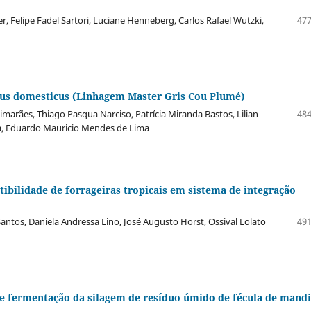
 Felipe Fadel Sartori, Luciane Henneberg, Carlos Rafael Wutzki,
477
llus domesticus (Linhagem Master Gris Cou Plumé)
arães, Thiago Pasqua Narciso, Patrícia Miranda Bastos, Lilian
484
a, Eduardo Mauricio Mendes de Lima
ibilidade de forrageiras tropicais em sistema de integração
ntos, Daniela Andressa Lino, José Augusto Horst, Ossival Lolato
491
e fermentação da silagem de resíduo úmido de fécula de mand