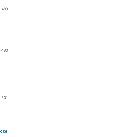
-483
-490
-501
ioca