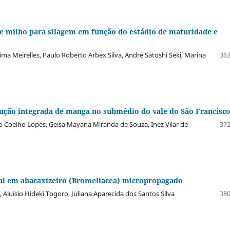
de milho para silagem em função do estádio de maturidade e
ima Meirelles, Paulo Roberto Arbex Silva, André Satoshi Seki, Marina
363
dução integrada de manga no submédio do vale do São Francisc
to Coelho Lopes, Geisa Mayana Miranda de Souza, Inez Vilar de
372
ural em abacaxizeiro (Bromeliacea) micropropagado
a, Aluísio Hideki Togoro, Juliana Aparecida dos Santos Silva
380