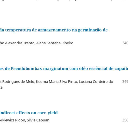
e da temperatura de armazenamento na germinação de
ho Alexandre Trento, Alana Santana Ribeiro
340
ntes de Pseudobombax marginatum com oléo essêncial de copaí
Rodrigues de Melo, Kedma Maria Silva Pinto, Luciana Cordeiro do
349
ta
indirect effects on corn yield
rkiewicz Rigon, Silvia Capuani
356