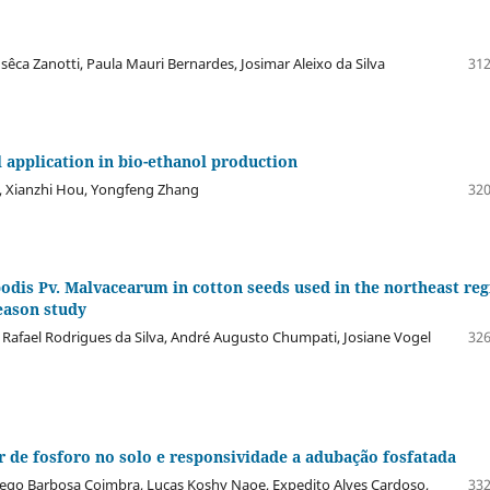
êca Zanotti, Paula Mauri Bernardes, Josimar Aleixo da Silva
312
al application in bio-ethanol production
, Xianzhi Hou, Yongfeng Zhang
320
dis Pv. Malvacearum in cotton seeds used in the northeast reg
eason study
 Rafael Rodrigues da Silva, André Augusto Chumpati, Josiane Vogel
326
r de fosforo no solo e responsividade a adubação fosfatada
iego Barbosa Coimbra, Lucas Koshy Naoe, Expedito Alves Cardoso,
332