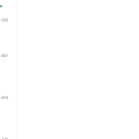
s
-392
-401
-410