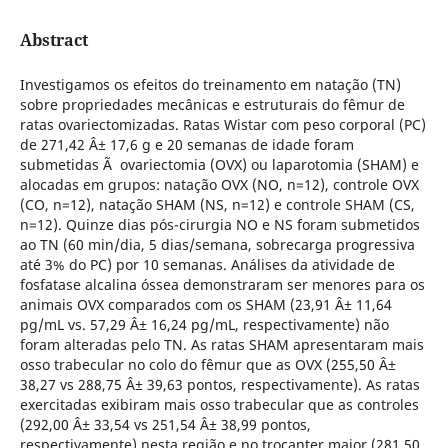
Abstract
Investigamos os efeitos do treinamento em natação (TN)
sobre propriedades mecânicas e estruturais do fêmur de
ratas ovariectomizadas. Ratas Wistar com peso corporal (PC)
de 271,42 Â± 17,6 g e 20 semanas de idade foram
submetidas Ã ovariectomia (OVX) ou laparotomia (SHAM) e
alocadas em grupos: natação OVX (NO, n=12), controle OVX
(CO, n=12), natação SHAM (NS, n=12) e controle SHAM (CS,
n=12). Quinze dias pós-cirurgia NO e NS foram submetidos
ao TN (60 min/dia, 5 dias/semana, sobrecarga progressiva
até 3% do PC) por 10 semanas. Análises da atividade de
fosfatase alcalina óssea demonstraram ser menores para os
animais OVX comparados com os SHAM (23,91 Â± 11,64
pg/mL vs. 57,29 Â± 16,24 pg/mL, respectivamente) não
foram alteradas pelo TN. As ratas SHAM apresentaram mais
osso trabecular no colo do fêmur que as OVX (255,50 Â±
38,27 vs 288,75 Â± 39,63 pontos, respectivamente). As ratas
exercitadas exibiram mais osso trabecular que as controles
(292,00 Â± 33,54 vs 251,54 Â± 38,99 pontos,
respectivamente) nesta região e no trocanter maior (281,50