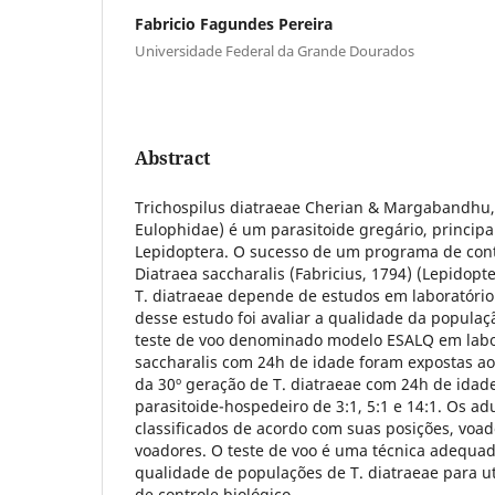
Fabricio Fagundes Pereira
Universidade Federal da Grande Dourados
Abstract
Trichospilus diatraeae Cherian & Margabandhu
Eulophidae) é um parasitoide gregário, princip
Lepidoptera. O sucesso de um programa de cont
Diatraea saccharalis (Fabricius, 1794) (Lepidopt
T. diatraeae depende de estudos em laboratório
desse estudo foi avaliar a qualidade da populaçã
teste de voo denominado modelo ESALQ em labor
saccharalis com 24h de idade foram expostas ao
da 30º geração de T. diatraeae com 24h de idad
parasitoide-hospedeiro de 3:1, 5:1 e 14:1. Os a
classificados de acordo com suas posições, voa
voadores. O teste de voo é uma técnica adequa
qualidade de populações de T. diatraeae para u
de controle biológico.