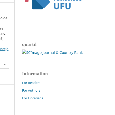
ão da
nce
, no.
6].
quartil
encejo
Information
For Readers
For Authors
For Librarians