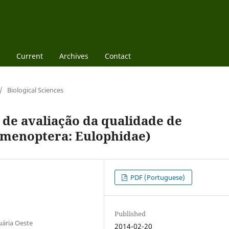
Current
Archives
Contact
/
Biological Sciences
 de avaliação da qualidade de
ymenoptera: Eulophidae)
PDF (Portuguese)
Published
uária Oeste
2014-02-20