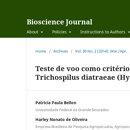
Bioscience Journal
About
Policies
Instructions to Authors
Home
/
Archives
/
Vol. 30 No. 2 (2014): Mar./Apr.
Teste de voo como critério
Trichospilus diatraeae (H
Patricia Paula Bellon
Universidade Federal da Grande Dourados
Harley Nonato de Oliveira
Empresa Brasileira de Pesquisa Agropecuária, Agropec