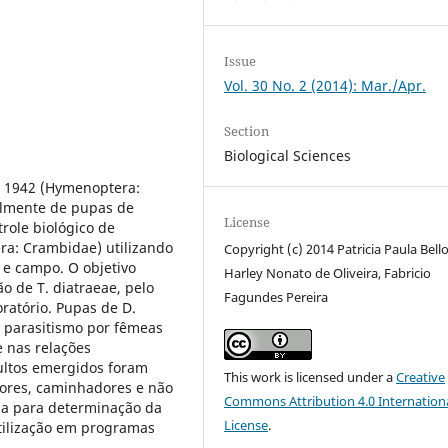
Issue
Vol. 30 No. 2 (2014): Mar./Apr.
Section
Biological Sciences
, 1942 (Hymenoptera:
almente de pupas de
License
role biológico de
era: Crambidae) utilizando
Copyright (c) 2014 Patricia Paula Bell
 e campo. O objetivo
Harley Nonato de Oliveira, Fabricio
o de T. diatraeae, pelo
Fagundes Pereira
atório. Pupas de D.
 parasitismo por fêmeas
e nas relações
dultos emergidos foram
This work is licensed under a
Creative
dores, caminhadores e não
Commons Attribution 4.0 Internation
da para determinação da
License
.
tilização em programas