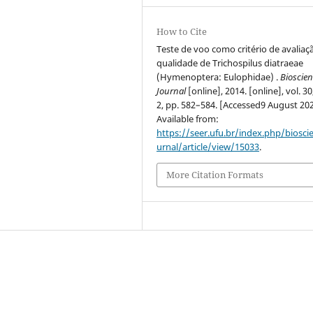
How to Cite
Teste de voo como critério de avaliaç
qualidade de Trichospilus diatraeae
(Hymenoptera: Eulophidae) .
Bioscie
Journal
[online], 2014. [online], vol. 30
2, pp. 582–584. [Accessed9 August 202
Available from:
https://seer.ufu.br/index.php/biosci
urnal/article/view/15033
.
More Citation Formats