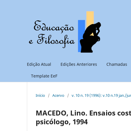
Edição Atual
Edições Anteriores
Chamadas
Template EeF
Início
/
Acervo
/
v. 10 n. 19 (1996): v.10 n.19 jan./ju
MACEDO, Lino. Ensaios costr
psicólogo, 1994