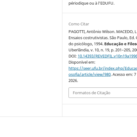
périodique ou à l’EDUFU.
Como Citar
PAGOTTI, Antônio Wilson. MACEDO, L
Ensaios costrutivistas. São Paulo, Ed.
do psicólogo, 1994.
Educação e Filos
Uberlândia, v. 10, n. 19, p. 201–205, 20
DOI:
10.14393/REVEDFIL.v10n19a199
Disponível em:
https://seer.ufu.br/index.php/Educac
osofia/article/view/980
. Acesso em: 7
2026.
Formatos de Citação