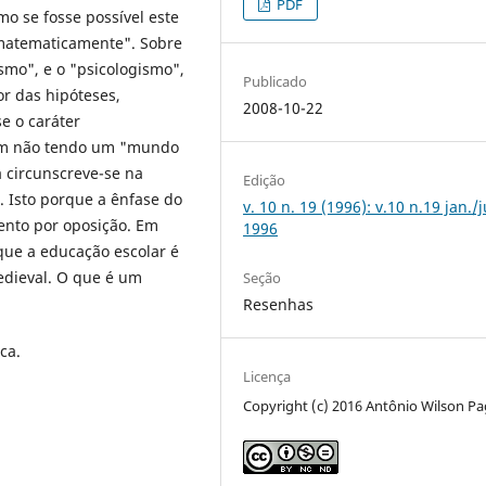
PDF
mo se fosse possível este
 "matematicamente". Sobre
ismo", e o "psicologismo",
Publicado
r das hipóteses,
2008-10-22
se o caráter
bam não tendo um "mundo
a circunscreve-se na
Edição
l. Isto porque a ênfase do
v. 10 n. 19 (1996): v.10 n.19 jan./
ento por oposição. Em
1996
que a educação escolar é
medieval. O que é um
Seção
Resenhas
ca.
Licença
Copyright (c) 2016 Antônio Wilson Pa