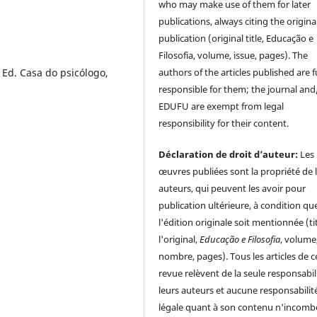
who may make use of them for later
publications, always citing the origina
publication (original title, Educação e
Filosofia, volume, issue, pages). The
authors of the articles published are f
 Ed. Casa do psicólogo,
responsible for them; the journal and
EDUFU are exempt from legal
responsibility for their content.
Déclaration de droit d’auteur:
Les
œuvres publiées sont la propriété de 
auteurs, qui peuvent les avoir pour
publication ultérieure, à condition qu
l'édition originale soit mentionnée (ti
l'original,
Educação e Filosofia
, volume
nombre, pages). Tous les articles de c
revue relèvent de la seule responsabil
leurs auteurs et aucune responsabilit
légale quant à son contenu n'incomb