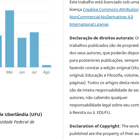
Este trabalho está licenciado sob um
licença
Creative Commons Attribution
NonCommercial-NoDerivatives 4.0
International License
.
Declaração de direitos autorais:
O
trabalhos publicados são de proprie
dos seus autores, que poderão dispor
para posteriores publicações, sempre
fazendo constar a edição original (tít
original, Educação e Filosofia, volume,
páginas). Todos os artigos desta revi
são de inteira responsabilidade de se
autores, não cabendo qualquer
responsabilidade legal sobre seu con
à Revista ou à EDUFU.
de Uberlândia (UFU)
sidade Federal de
Declaration of Copyright
: The work
published are the property of their au