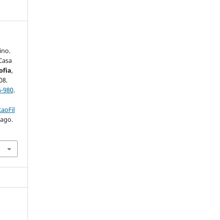
ino.
 Casa
ofia
,
08.
6-980
.
aoFil
 ago.