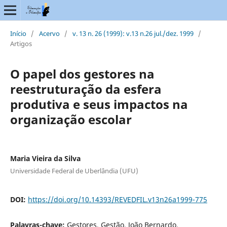
Início
/
Acervo
/
v. 13 n. 26 (1999): v.13 n.26 jul./dez. 1999
/
Artigos
O papel dos gestores na
reestruturação da esfera
produtiva e seus impactos na
organização escolar
Maria Vieira da Silva
Universidade Federal de Uberlândia (UFU)
DOI:
https://doi.org/10.14393/REVEDFIL.v13n26a1999-775
Palavras-chave:
Gestores, Gestão, João Bernardo,