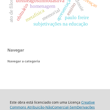
ato de filosofar
diferenças
apresentação
dossiêagostinhodasilva
ensino
obituário
homenagem
memorial
metafísica
paulo freire
subjetivações na educação
Navegar
Navegar a categoria
Este obra está licenciado com uma Licença
Creative
Commons Atribuição-NãoComercial-SemDerivações