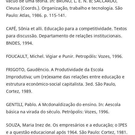
vácuo de uma teoria. In: BRUNO, L. E. N. B; SACCARDO,
Cleusa (Coords.). Organização, trabalho e tecnologia. São
Paulo: Atlas, 1986. p. 115-141.
CAFÉ, Sônia et alli. Educação para a competitividade. Textos
para discussão. Departamento de relações institucionais.
BNDES, 1994.
FOUCAULT, Michel. Vigiar e Punir. Petropólis: Vozes, 1996.
FRIGOTO, Gaudêncio. A Produtividade da Escola
Improdutiva; um (re)exame das relações entre educação e
estrutura económico-social capitalista. 3ed. São Paulo,
Cortez, 1989.
GENTILI, Pablo. A Mcdonaldização do ensino. In: Aescola
básica na virada do século. Petrópolis: Vozes, 1996.
SOUZA, Maria Inez de. Os empresários e a educação; o IPES
e a questão educacional após 1964. São Paulo: Cortez, 1981.