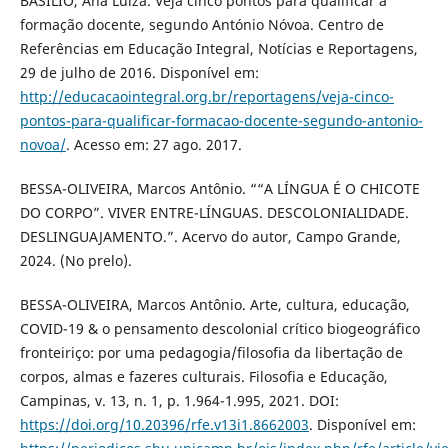
BASÍLIO, Ana Luiza. Veja cinco pontos para qualificar a
formação docente, segundo António Nóvoa. Centro de
Referências em Educação Integral, Notícias e Reportagens,
29 de julho de 2016. Disponível em:
http://educacaointegral.org.br/reportagens/veja-cinco-
pontos-para-qualificar-formacao-docente-segundo-antonio-
novoa/
. Acesso em: 27 ago. 2017.
BESSA-OLIVEIRA, Marcos Antônio. ““A LÍNGUA É O CHICOTE
DO CORPO”. VIVER ENTRE-LÍNGUAS. DESCOLONIALIDADE.
DESLINGUAJAMENTO.”. Acervo do autor, Campo Grande,
2024. (No prelo).
BESSA-OLIVEIRA, Marcos Antônio. Arte, cultura, educação,
COVID-19 & o pensamento descolonial crítico biogeográfico
fronteiriço: por uma pedagogia/filosofia da libertação de
corpos, almas e fazeres culturais. Filosofia e Educação,
Campinas, v. 13, n. 1, p. 1.964-1.995, 2021. DOI:
https://doi.org/10.20396/rfe.v13i1.8662003
. Disponível em: