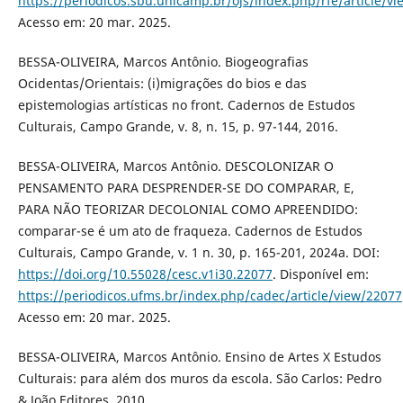
https://periodicos.sbu.unicamp.br/ojs/index.php/rfe/article/v
Acesso em: 20 mar. 2025.
BESSA-OLIVEIRA, Marcos Antônio. Biogeografias
Ocidentas/Orientais: (i)migrações do bios e das
epistemologias artísticas no front. Cadernos de Estudos
Culturais, Campo Grande, v. 8, n. 15, p. 97-144, 2016.
BESSA-OLIVEIRA, Marcos Antônio. DESCOLONIZAR O
PENSAMENTO PARA DESPRENDER-SE DO COMPARAR, E,
PARA NÃO TEORIZAR DECOLONIAL COMO APREENDIDO:
comparar-se é um ato de fraqueza. Cadernos de Estudos
Culturais, Campo Grande, v. 1 n. 30, p. 165-201, 2024a. DOI:
https://doi.org/10.55028/cesc.v1i30.22077
. Disponível em:
https://periodicos.ufms.br/index.php/cadec/article/view/22077
Acesso em: 20 mar. 2025.
BESSA-OLIVEIRA, Marcos Antônio. Ensino de Artes X Estudos
Culturais: para além dos muros da escola. São Carlos: Pedro
& João Editores, 2010.