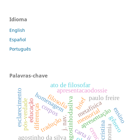
Idioma
English
Español
Português
Palavras-chave
ato de filosofar
apresentacaodossie
esclarecimento
homenagem
filosofia
paulo freire
dossiêagostinhodasilva
brief
pós-verdade
educação
metafísica
corpos
diferenças
ensino
apresentação
memorial
gênero
j. nav.
tradução
sandra cristina
autonomia
crença
carta ii
agostinho da silva