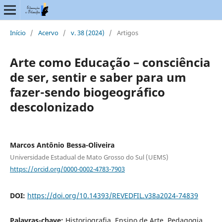
Início
/
Acervo
/
v. 38 (2024)
/
Artigos
Arte como Educação – consciência
de ser, sentir e saber para um
fazer-sendo biogeográfico
descolonizado
Marcos Antônio Bessa-Oliveira
Universidade Estadual de Mato Grosso do Sul (UEMS)
https://orcid.org/0000-0002-4783-7903
DOI:
https://doi.org/10.14393/REVEDFIL.v38a2024-74839
Palavras-chave:
Historiografia, Ensino de Arte, Pedagogia