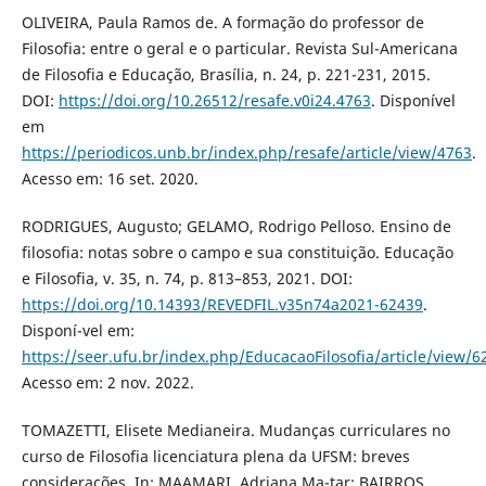
OLIVEIRA, Paula Ramos de. A formação do professor de
Filosofia: entre o geral e o particular. Revista Sul-Americana
de Filosofia e Educação, Brasília, n. 24, p. 221-231, 2015.
DOI:
https://doi.org/10.26512/resafe.v0i24.4763
. Disponível
em
https://periodicos.unb.br/index.php/resafe/article/view/4763
.
Acesso em: 16 set. 2020.
RODRIGUES, Augusto; GELAMO, Rodrigo Pelloso. Ensino de
filosofia: notas sobre o campo e sua constituição. Educação
e Filosofia, v. 35, n. 74, p. 813–853, 2021. DOI:
https://doi.org/10.14393/REVEDFIL.v35n74a2021-62439
.
Disponí-vel em:
https://seer.ufu.br/index.php/EducacaoFilosofia/article/view/6
Acesso em: 2 nov. 2022.
TOMAZETTI, Elisete Medianeira. Mudanças curriculares no
curso de Filosofia licenciatura plena da UFSM: breves
considerações. In: MAAMARI, Adriana Ma-tar; BAIRROS,