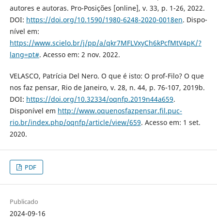
autores e autoras. Pro-Posições [online], v. 33, p. 1-26, 2022.
DOI:
https://doi.org/10.1590/1980-6248-2020-0018en
. Dispo-
nível em:
https://www.scielo.br/j/pp/a/qkr7MFLVxyCh6kPcfMtV4pK/?
lang=pt#
. Acesso em: 2 nov. 2022.
VELASCO, Patrícia Del Nero. O que é isto: O prof-Filo? O que
nos faz pensar, Rio de Janeiro, v. 28, n. 44, p. 76-107, 2019b.
DOI:
https://doi.org/10.32334/oqnfp.2019n44a659
.
Disponível em
http://www.oquenosfazpensar.fil.puc-
rio.br/index.php/oqnfp/article/view/659
. Acesso em: 1 set.
2020.
PDF
Publicado
2024-09-16