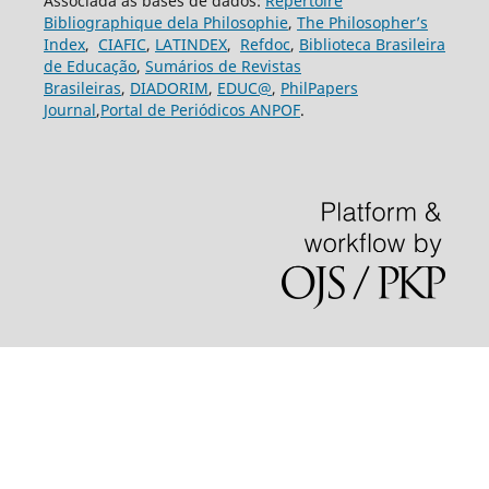
Associada às bases de dados:
Repertoire
Bibliographique dela Philosophie
,
The Philosopher’s
Index
,
CIAFIC
,
LATINDEX
,
Refdoc
,
Biblioteca Brasileira
de Educação
,
Sumários de Revistas
Brasileiras
,
DIADORIM
,
EDUC@
,
PhilPapers
Journal
,
Portal de Periódicos ANPOF
.