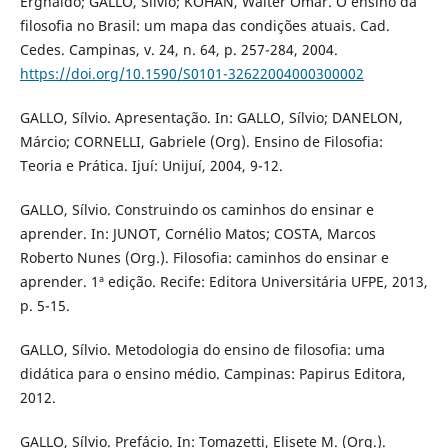
Ergnaldo; GALLO, Silvio; KOHAN, Walter Omar. O ensino da
filosofia no Brasil: um mapa das condições atuais. Cad.
Cedes. Campinas, v. 24, n. 64, p. 257-284, 2004.
https://doi.org/10.1590/S0101-32622004000300002
GALLO, Sílvio. Apresentação. In: GALLO, Sílvio; DANELON,
Márcio; CORNELLI, Gabriele (Org). Ensino de Filosofia:
Teoria e Prática. Ijuí: Unijuí, 2004, 9-12.
GALLO, Sílvio. Construindo os caminhos do ensinar e
aprender. In: JUNOT, Cornélio Matos; COSTA, Marcos
Roberto Nunes (Org.). Filosofia: caminhos do ensinar e
aprender. 1ª edição. Recife: Editora Universitária UFPE, 2013,
p. 5-15.
GALLO, Sílvio. Metodologia do ensino de filosofia: uma
didática para o ensino médio. Campinas: Papirus Editora,
2012.
GALLO, Sílvio. Prefácio. In: Tomazetti, Elisete M. (Org.).