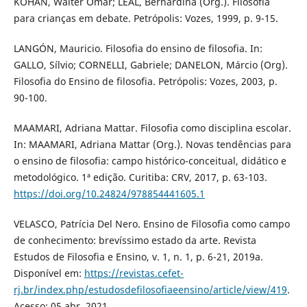
KOHAN, Walter Omar; LEAL, Bernardina (Org.). Filosofia
para crianças em debate. Petrópolis: Vozes, 1999, p. 9-15.
LANGÓN, Mauricio. Filosofia do ensino de filosofia. In:
GALLO, Sílvio; CORNELLI, Gabriele; DANELON, Márcio (Org).
Filosofia do Ensino de filosofia. Petrópolis: Vozes, 2003, p.
90-100.
MAAMARI, Adriana Mattar. Filosofia como disciplina escolar.
In: MAAMARI, Adriana Mattar (Org.). Novas tendências para
o ensino de filosofia: campo histórico-conceitual, didático e
metodológico. 1ª edição. Curitiba: CRV, 2017, p. 63-103.
https://doi.org/10.24824/978854441605.1
VELASCO, Patrícia Del Nero. Ensino de Filosofia como campo
de conhecimento: brevíssimo estado da arte. Revista
Estudos de Filosofia e Ensino, v. 1, n. 1, p. 6-21, 2019a.
Disponível em:
https://revistas.cefet-
rj.br/index.php/estudosdefilosofiaeensino/article/view/419
.
Acesso: 05 abr. 2021.